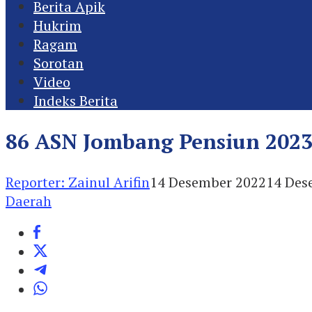
Berita Apik
Hukrim
Ragam
Sorotan
Video
Indeks Berita
86 ASN Jombang Pensiun 2023
Reporter: Zainul Arifin
14 Desember 2022
14 Des
Daerah