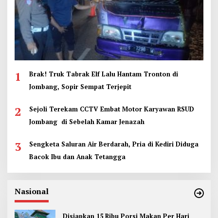
1
Brak! Truk Tabrak Elf Lalu Hantam Tronton di
Jombang, Sopir Sempat Terjepit
2
Sejoli Terekam CCTV Embat Motor Karyawan RSUD
Jombang di Sebelah Kamar Jenazah
3
Sengketa Saluran Air Berdarah, Pria di Kediri Diduga
Bacok Ibu dan Anak Tetangga
Nasional
Disiapkan 15 Ribu Porsi Makan Per Hari