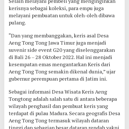
Selain melayani pembeli yang menginginkan
kerisnya sebagai koleksi, para empu juga
melayani pembuatan untuk oleh-oleh dibawa
pulang.
“Dan yang membanggakan, keris asal Desa
Aeng Tong Tong Jawa Timur juga menjadi
suvenir side event G20 yang diselenggarakan
di Bali 26 – 28 Oktober 2022. Hal ini menjadi
kesempatan emas mengantarkan Keris dari
Aeng Tong Tong semakin dikenal dunia,” ujar
gubernur perempuan pertama di Jatim ini.
Sebagai informasi Desa Wisata Keris Aeng
Tongtong adalah salah satu di antara beberapa
wilayah penghasil dan pembuat keris yang
terdapat di pulau Madura. Secara geografis Desa
Aeng Tong Tong termasuk wilayah dataran
tinggi dan sebagian besar dataran rendah yakni