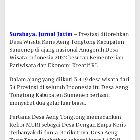
Surabaya, Jurnal Jatim
– Prestasi ditorehkan
Desa Wisata Keris Aeng Tongtong Kabupaten
Sumenep di ajang nasional Anugerah Desa
Wisata Indonesia 2022 besutan Kementerian
Pariwisata dan Ekonomi Kreatif RI.
Dalam ajang yang diikuti 3.419 desa wisata dari
34 Provinsi di seluruh Indonesia itu Desa Aeng
Tongtong Kabupaten Sumenep berhasil
menyabet dua gelar luar biasa.
Pertama Desa Aeng Tongtong memecahkan
Rekor MURI sebagai Desa Dengan Empu Keris
Terbanyak di dunia. Berikutnya, Desa Aeng
Tong Tong dinobatkan sebagai Juara I ADWI