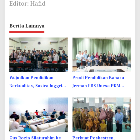
Editor: Hafid
Berita Lainnya
Wujudkan Pendidikan
Prodi Pendidikan Bahasa
Berkualitas, Sastra Inggris
Jerman FBS Unesa PKM
Unesa Pelatihan Komunikasi
Internasional, Kenalkan
Interkultural
Budaya di Thailand
Gus Rozin Silaturahim ke
Perkuat Poskestren,