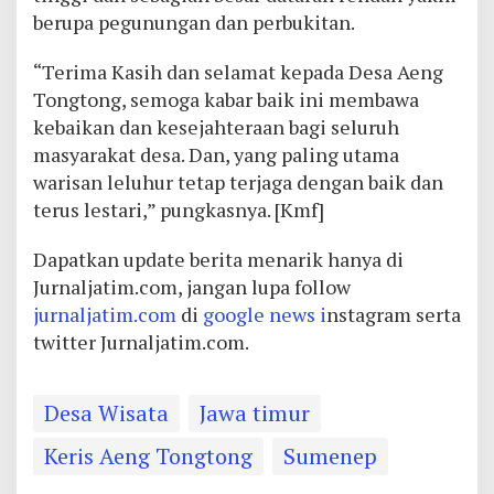
berupa pegunungan dan perbukitan.
“Terima Kasih dan selamat kepada Desa Aeng
Tongtong, semoga kabar baik ini membawa
kebaikan dan kesejahteraan bagi seluruh
masyarakat desa. Dan, yang paling utama
warisan leluhur tetap terjaga dengan baik dan
terus lestari,” pungkasnya. [Kmf]
Dapatkan update berita menarik hanya di
Jurnaljatim.com, jangan lupa follow
jurnaljatim.com
di
google news i
nstagram serta
twitter Jurnaljatim.com.
Desa Wisata
Jawa timur
Keris Aeng Tongtong
Sumenep