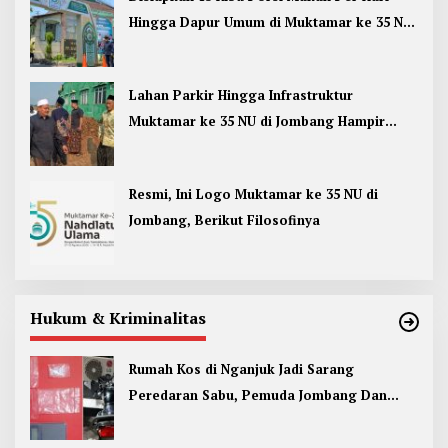
Hingga Dapur Umum di Muktamar ke 35 NU
Jombang
Lahan Parkir Hingga Infrastruktur
Muktamar ke 35 NU di Jombang Hampir
Rampung
Resmi, Ini Logo Muktamar ke 35 NU di
Jombang, Berikut Filosofinya
Hukum & Kriminalitas
Rumah Kos di Nganjuk Jadi Sarang
Peredaran Sabu, Pemuda Jombang Dan
Kediri Ditangkap