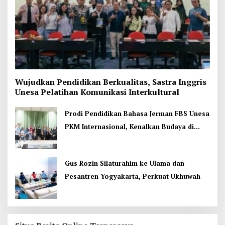
Wujudkan Pendidikan Berkualitas, Sastra Inggris
Unesa Pelatihan Komunikasi Interkultural
Prodi Pendidikan Bahasa Jerman FBS Unesa
PKM Internasional, Kenalkan Budaya di
Thailand
Gus Rozin Silaturahim ke Ulama dan
Pesantren Yogyakarta, Perkuat Ukhuwah