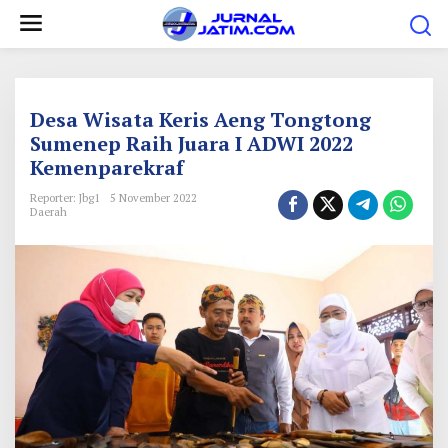
L
e
w
a
t
Desa Wisata Keris Aeng Tongtong
i
Sumenep Raih Juara I ADWI 2022
Kemenparekraf
k
e
Reporter: Jbg1
5 November 2022
Daerah
k
o
n
t
e
n