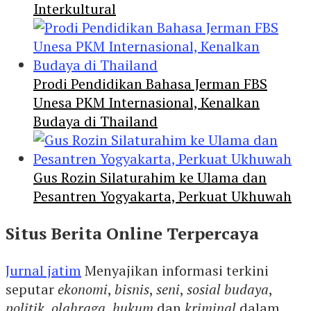
Interkultural
Prodi Pendidikan Bahasa Jerman FBS
Unesa PKM Internasional, Kenalkan
Budaya di Thailand
Gus Rozin Silaturahim ke Ulama dan
Pesantren Yogyakarta, Perkuat Ukhuwah
Situs Berita Online Terpercaya
Jurnal jatim
Menyajikan informasi terkini
seputar
ekonomi
,
bisnis
,
seni
,
sosial budaya
,
politik
,
olahraga
,
hukum
dan
kriminal
dalam