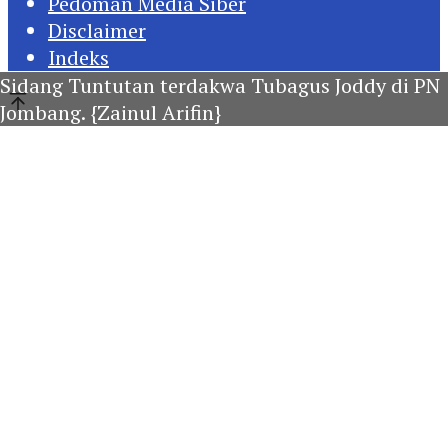
Pedoman Media Siber
Disclaimer
Indeks
Sidang Tuntutan terdakwa Tubagus Joddy di PN
Jombang. {Zainul Arifin}