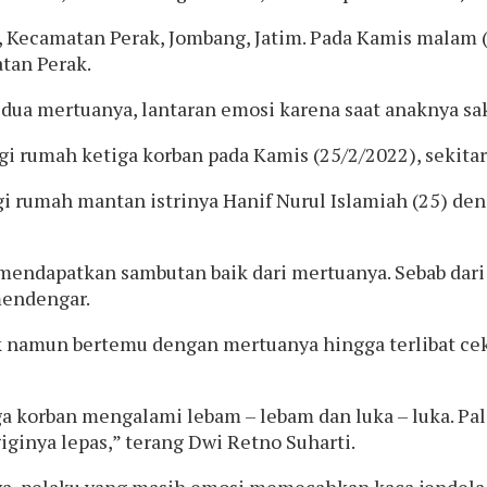
, Kecamatan Perak, Jombang, Jatim. Pada Kamis malam 
tan Perak.
ua mertuanya, lantaran emosi karena saat anaknya saki
i rumah ketiga korban pada Kamis (25/2/2022), sekitar
i rumah mantan istrinya Hanif Nurul Islamiah (25) d
k mendapatkan sambutan baik dari mertuanya. Sebab dari
 mendengar.
k namun bertemu dengan mertuanya hingga terlibat cek
ga korban mengalami lebam – lebam dan luka – luka. Pa
ginya lepas,” terang Dwi Retno Suharti.
a, pelaku yang masih emosi memecahkan kaca jendela