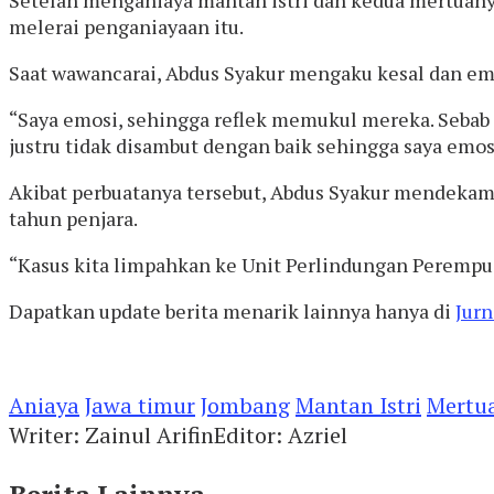
melerai penganiayaan itu.
Saat wawancarai, Abdus Syakur mengaku kesal dan emos
“Saya emosi, sehingga reflek memukul mereka. Sebab s
justru tidak disambut dengan baik sehingga saya emosi
Akibat perbuatanya tersebut, Abdus Syakur mendeka
tahun penjara.
“Kasus kita limpahkan ke Unit Perlindungan Perempua
Dapatkan update berita menarik lainnya hanya di
Jurn
Aniaya
Jawa timur
Jombang
Mantan Istri
Mertu
Writer: Zainul Arifin
Editor: Azriel
Berita Lainnya