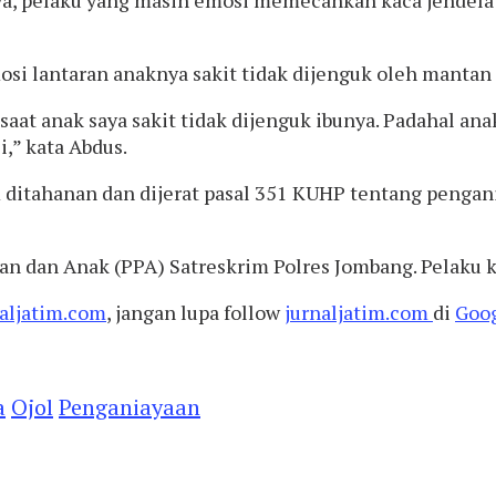
i lantaran anaknya sakit tidak dijenguk oleh mantan i
aat anak saya sakit tidak dijenguk ibunya. Padahal a
,” kata Abdus.
m ditahanan dan dijerat pasal 351 KUHP tentang peng
n dan Anak (PPA) Satreskrim Polres Jombang. Pelaku k
aljatim.com
, jangan lupa follow
jurnaljatim.com
di
Goo
a
Ojol
Penganiayaan