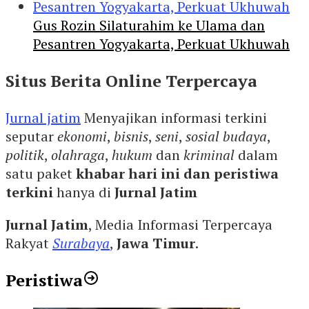
Gus Rozin Silaturahim ke Ulama dan
Pesantren Yogyakarta, Perkuat Ukhuwah
Situs Berita Online Terpercaya
Jurnal jatim
Menyajikan informasi terkini
seputar
ekonomi
,
bisnis
,
seni
,
sosial budaya
,
politik
,
olahraga
,
hukum
dan
kriminal
dalam
satu paket
khabar hari ini dan peristiwa
terkini
hanya di
Jurnal Jatim
Jurnal Jatim
, Media Informasi Terpercaya
Rakyat
Surabaya
,
Jawa Timur
.
Peristiwa