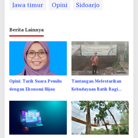
Jawa timur
Opini
Sidoarjo
Berita Lainnya
Opini: Tarik Suara Pemilu
Tantangan Melestarikan
dengan Ekonomi Hijau
Kebudayaan Batik Bagi
Generasi Muda Menghadapi
Era Globalisasi