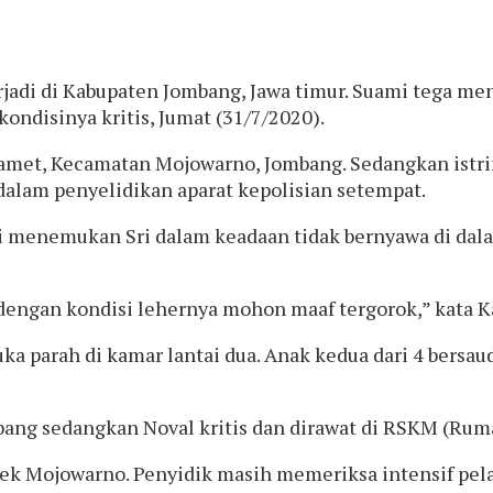
jadi di Kabupaten Jombang, Jawa timur. Suami tega m
kondisinya kritis, Jumat (31/7/2020).
amet, Kecamatan Mojowarno, Jombang. Sedangkan istriny
ni dalam penyelidikan aparat kepolisian setempat.
si menemukan Sri dalam keadaan tidak bernyawa di dala
 dengan kondisi lehernya mohon maaf tergorok,” kata 
 parah di kamar lantai dua. Anak kedua dari 4 bersaud
ang sedangkan Noval kritis dan dirawat di RSKM (Rumah
sek Mojowarno. Penyidik masih memeriksa intensif pe