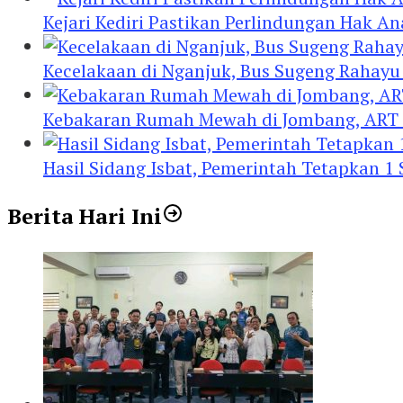
Kejari Kediri Pastikan Perlindungan Hak A
Kecelakaan di Nganjuk, Bus Sugeng Rahay
Kebakaran Rumah Mewah di Jombang, ART 
Hasil Sidang Isbat, Pemerintah Tetapkan 1
Berita Hari Ini