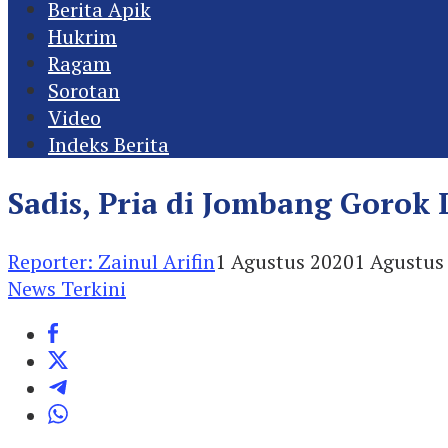
Berita Apik
Hukrim
Ragam
Sorotan
Video
Indeks Berita
Sadis, Pria di Jombang Gorok 
Reporter: Zainul Arifin
1 Agustus 2020
1 Agustus
News Terkini