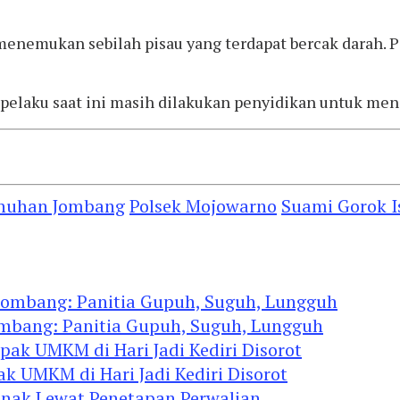
si menemukan sebilah pisau yang terdapat bercak darah
 pelaku saat ini masih dilakukan penyidikan untuk men
nuhan Jombang
Polsek Mojowarno
Suami Gorok Is
ombang: Panitia Gupuh, Suguh, Lungguh
ak UMKM di Hari Jadi Kediri Disorot