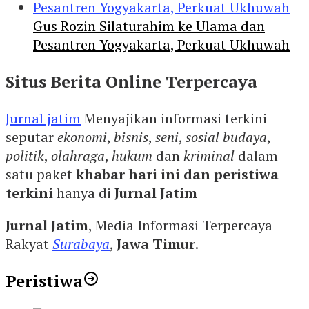
Gus Rozin Silaturahim ke Ulama dan
Pesantren Yogyakarta, Perkuat Ukhuwah
Situs Berita Online Terpercaya
Jurnal jatim
Menyajikan informasi terkini
seputar
ekonomi
,
bisnis
,
seni
,
sosial budaya
,
politik
,
olahraga
,
hukum
dan
kriminal
dalam
satu paket
khabar hari ini dan peristiwa
terkini
hanya di
Jurnal Jatim
Jurnal Jatim
, Media Informasi Terpercaya
Rakyat
Surabaya
,
Jawa Timur
.
Peristiwa