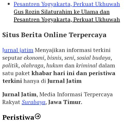
Gus Rozin Silaturahim ke Ulama dan
Pesantren Yogyakarta, Perkuat Ukhuwah
Situs Berita Online Terpercaya
Jurnal jatim
Menyajikan informasi terkini
seputar
ekonomi
,
bisnis
,
seni
,
sosial budaya
,
politik
,
olahraga
,
hukum
dan
kriminal
dalam
satu paket
khabar hari ini dan peristiwa
terkini
hanya di
Jurnal Jatim
Jurnal Jatim
, Media Informasi Terpercaya
Rakyat
Surabaya
,
Jawa Timur
.
Peristiwa