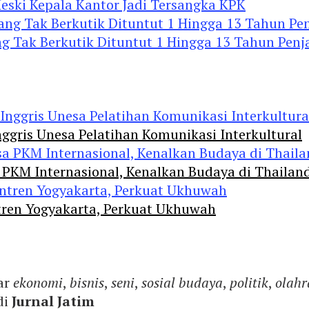
eski Kepala Kantor Jadi Tersangka KPK
 Tak Berkutik Dituntut 1 Hingga 13 Tahun Penj
ggris Unesa Pelatihan Komunikasi Interkultural
 PKM Internasional, Kenalkan Budaya di Thailan
tren Yogyakarta, Perkuat Ukhuwah
ar
ekonomi
,
bisnis
,
seni
,
sosial budaya
,
politik
,
olahr
di
Jurnal Jatim