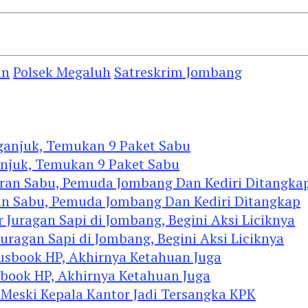
an
Polsek Megaluh
Satreskrim Jombang
anjuk, Temukan 9 Paket Sabu
an Sabu, Pemuda Jombang Dan Kediri Ditangkap
agan Sapi di Jombang, Begini Aksi Liciknya
ook HP, Akhirnya Ketahuan Juga