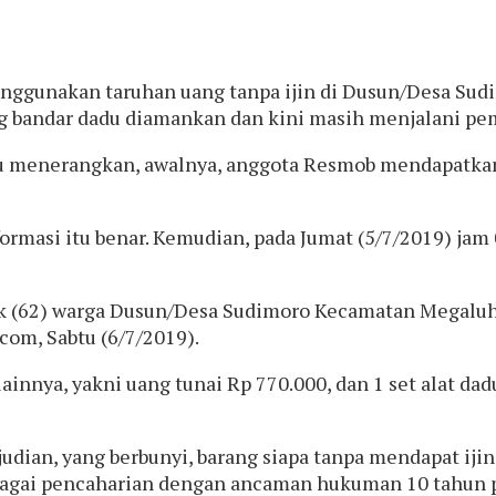
nggunakan taruhan uang tanpa ijin di Dusun/Desa Su
g bandar dadu diamankan dan kini masih menjalani peme
tu menerangkan, awalnya, anggota Resmob mendapatkan
formasi itu benar. Kemudian, pada Jumat (5/7/2019) jam
lik (62) warga Dusun/Desa Sudimoro Kecamatan Megaluh.
.com, Sabtu (6/7/2019).
innya, yakni uang tunai Rp 770.000, dan 1 set alat dadu
judian, yang berbunyi, barang siapa tanpa mendapat ij
bagai pencaharian dengan ancaman hukuman 10 tahun p