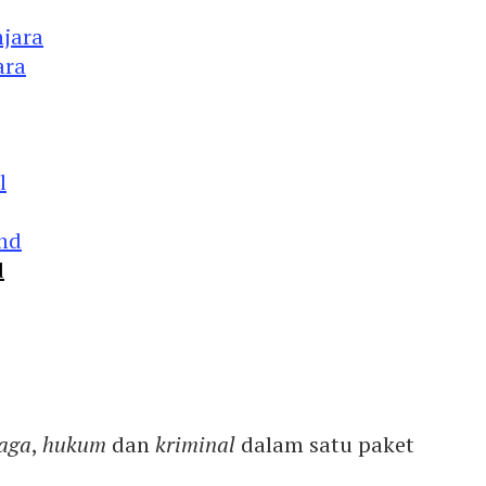
ara
d
aga
,
hukum
dan
kriminal
dalam satu paket