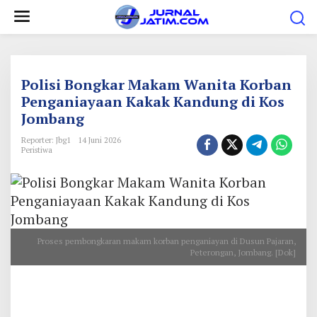
L
e
w
a
t
Polisi Bongkar Makam Wanita Korban
i
Penganiayaan Kakak Kandung di Kos
Jombang
k
e
Reporter: Jbg1
14 Juni 2026
Peristiwa
k
o
n
t
e
Proses pembongkaran makam korban penganiayan di Dusun Pajaran,
n
Peterongan, Jombang. [Dok]