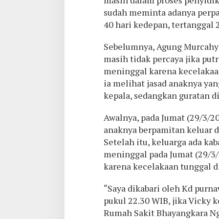
masih dalam proses penyidik
sudah meminta adanya perp
40 hari kedepan, tertanggal 
Sebelumnya, Agung Murcahyo 
masih tidak percaya jika put
meninggal karena kecelakaan
ia melihat jasad anaknya yan
kepala, sedangkan guratan di
Awalnya, pada Jumat (29/3/20
anaknya berpamitan keluar 
Setelah itu, keluarga ada ka
meninggal pada Jumat (29/3/
karena kecelakaan tunggal d
“Saya dikabari oleh Kd purnaw
pukul 22.30 WIB, jika Vicky 
Rumah Sakit Bhayangkara Ng