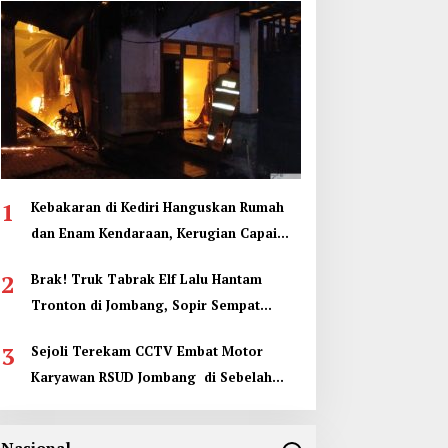
1
Kebakaran di Kediri Hanguskan Rumah
dan Enam Kendaraan, Kerugian Capai
Rp1 Miliar
2
Brak! Truk Tabrak Elf Lalu Hantam
Tronton di Jombang, Sopir Sempat
Terjepit
3
Sejoli Terekam CCTV Embat Motor
Karyawan RSUD Jombang di Sebelah
Kamar Jenazah