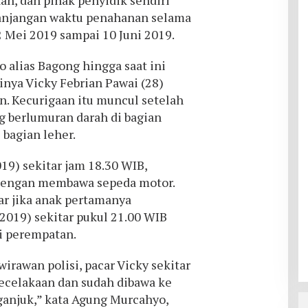
an, dan pihak penyidik sendiri
anjangan waktu penahanan selama
2 Mei 2019 sampai 10 Juni 2019.
alias Bagong hingga saat ini
rinya Vicky Febrian Pawai (28)
. Kecurigaan itu muncul setelah
g berlumuran darah di bagian
 bagian leher.
19) sekitar jam 18.30 WIB,
dengan membawa sepeda motor.
bar jika anak pertamanya
2019) sekitar pukul 21.00 WIB
i perempatan.
irawan polisi, pacar Vicky sekitar
kecelakaan dan sudah dibawa ke
anjuk,” kata Agung Murcahyo,