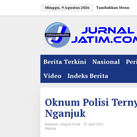
L
Minggu, 9 Agustus 2026
Tambahkan Menu
e
w
a
t
i
k
e
Berita Terkini
Nasional
Per
k
o
Video
Indeks Berita
n
t
e
Oknum Polisi Tern
n
Nganjuk
Reporter: Ahmad Fredi
25 April 2019
Hukrim