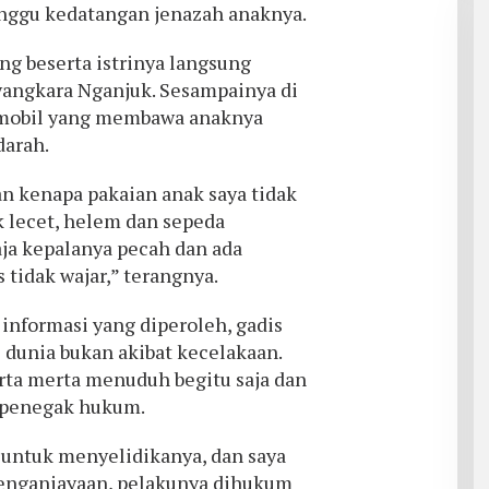
unggu kedatangan jenazah anaknya.
ng beserta istrinya langsung
angkara Nganjuk. Sesampainya di
 mobil yang membawa anaknya
darah.
an kenapa pakaian anak saya tidak
ak lecet, helem dan sepeda
aja kepalanya pecah dan ada
as tidak wajar,” terangnya.
informasi yang diperoleh, gadis
 dunia bukan akibat kecelakaan.
erta merta menuduh begitu saja dan
 penegak hukum.
i untuk menyelidikanya, dan saya
penganiayaan, pelakunya dihukum