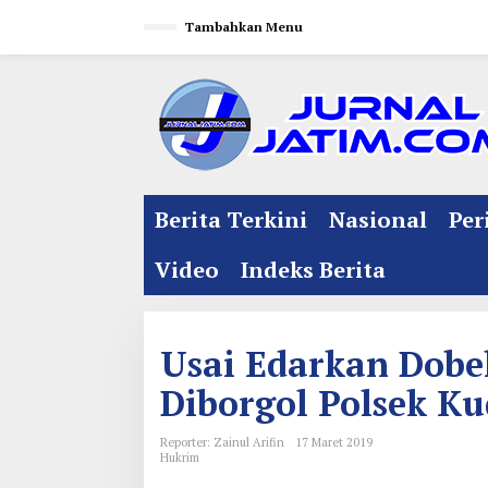
L
Tambahkan Menu
e
w
a
t
i
k
e
Berita Terkini
Nasional
Per
k
o
Video
Indeks Berita
n
t
e
Usai Edarkan Dobe
n
Diborgol Polsek K
Reporter: Zainul Arifin
17 Maret 2019
Hukrim