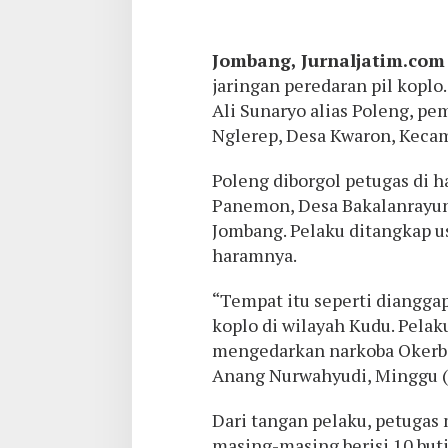
Jombang, Jurnaljatim.co
jaringan peredaran pil koplo.
Ali Sunaryo alias Poleng, pe
Nglerep, Desa Kwaron, Keca
Poleng diborgol petugas di
Panemon, Desa Bakalanrayu
Jombang. Pelaku ditangkap u
haramnya.
“Tempat itu seperti dianggap
koplo di wilayah Kudu. Pelak
mengedarkan narkoba Okerba
Anang Nurwahyudi, Minggu (
Dari tangan pelaku, petugas
masing-masing berisi 10 butir