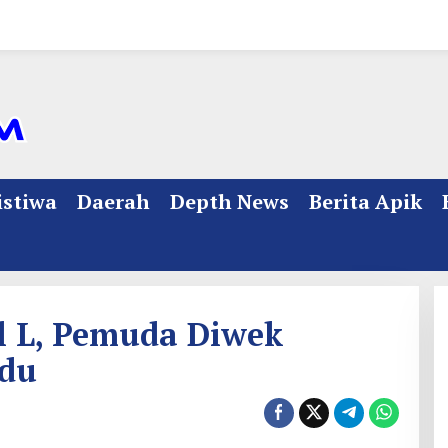
istiwa
Daerah
Depth News
Berita Apik
l L, Pemuda Diwek
udu