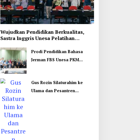
Wujudkan Pendidikan Berkualitas,
Sastra Inggris Unesa Pelatihan
Komunikasi Interkultural
Prodi Pendidikan Bahasa
Jerman FBS Unesa PKM
Internasional, Kenalkan
Budaya di Thailand
Gus Rozin Silaturahim ke
Ulama dan Pesantren
Yogyakarta, Perkuat Ukhuwah