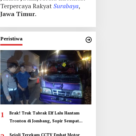
Terpercaya Rakyat
Surabaya
,
Jawa Timur
.
Peristiwa
1
Brak! Truk Tabrak Elf Lalu Hantam
Tronton di Jombang, Sopir Sempat
Terjepit
Sejoli Terekam CCTV Embat Motor