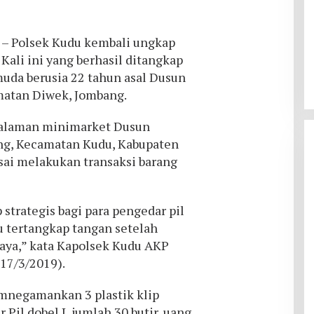
m
– Polsek Kudu kembali ungkap
 Kali ini yang berhasil ditangkap
muda berusia 22 tahun asal Dusun
matan Diwek, Jombang.
 halaman minimarket Dusun
ng, Kecamatan Kudu, Kabupaten
sai melakukan transaksi barang
 strategis bagi para pengedar pil
u tertangkap tangan setelah
ya,” kata Kapolsek Kudu AKP
17/3/2019).
 mnegamankan 3 plastik klip
 Pil dobel L jumlah 30 butir, uang