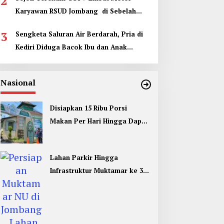
2
Karyawan RSUD Jombang di Sebelah
Kamar Jenazah
3
Sengketa Saluran Air Berdarah, Pria di
Kediri Diduga Bacok Ibu dan Anak
Tetangga
Nasional
Disiapkan 15 Ribu Porsi
Makan Per Hari Hingga Dapur
Umum di Muktamar ke 35 NU
Jombang
Lahan Parkir Hingga
Infrastruktur Muktamar ke 35
NU di Jombang Hampir
Rampung