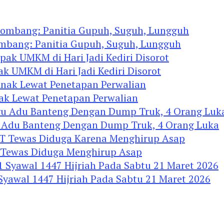
ombang: Panitia Gupuh, Suguh, Lungguh
ak UMKM di Hari Jadi Kediri Disorot
nak Lewat Penetapan Perwalian
u Adu Banteng Dengan Dump Truk, 4 Orang Luka
Tewas Diduga Menghirup Asap
 Syawal 1447 Hijriah Pada Sabtu 21 Maret 2026