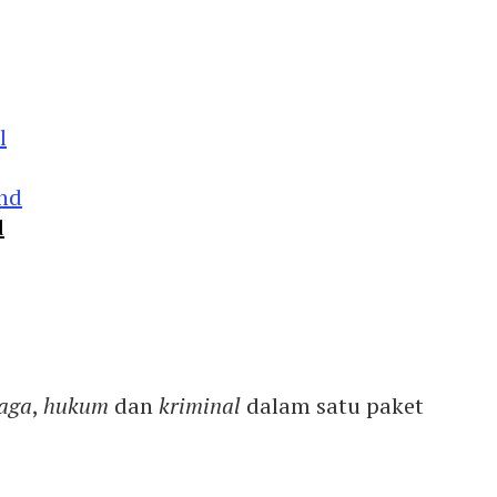
d
aga
,
hukum
dan
kriminal
dalam satu paket