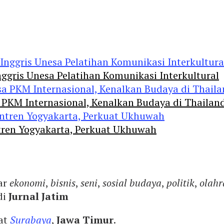
ggris Unesa Pelatihan Komunikasi Interkultural
 PKM Internasional, Kenalkan Budaya di Thailan
tren Yogyakarta, Perkuat Ukhuwah
ar
ekonomi
,
bisnis
,
seni
,
sosial budaya
,
politik
,
olahr
di
Jurnal Jatim
yat
Surabaya
,
Jawa Timur
.