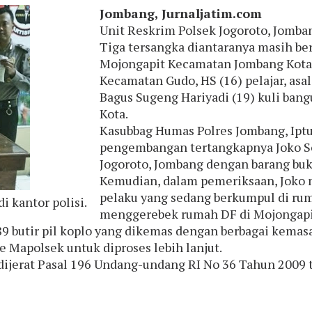
Jombang, Jurnaljatim.com
Unit Reskrim Polsek Jogoroto, Jomba
Tiga tersangka diantaranya masih bers
Mojongapit Kecamatan Jombang Kota,
Kecamatan Gudo, HS (16) pelajar, as
Bagus Sugeng Hariyadi (19) kuli ba
Kota.
Kasubbag Humas Polres Jombang, Ipt
pengembangan tertangkapnya Joko So
Jogoroto, Jombang dengan barang bukt
Kemudian, dalam pemeriksaan, Joko 
pelaku yang sedang berkumpul di rum
i kantor polisi.
menggerebek rumah DF di Mojongapi
9 butir pil koplo yang dikemas dengan berbagai kemasan
e Mapolsek untuk diproses lebih lanjut.
dijerat Pasal 196 Undang-undang RI No 36 Tahun 200