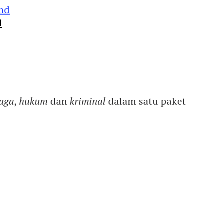
d
aga
,
hukum
dan
kriminal
dalam satu paket