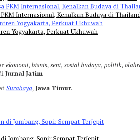
 PKM Internasional, Kenalkan Budaya di Thailan
tren Yogyakarta, Perkuat Ukhuwah
ar
ekonomi
,
bisnis
,
seni
,
sosial budaya
,
politik
,
olahr
di
Jurnal Jatim
yat
Surabaya
,
Jawa Timur
.
 di Jombang, Sopir Sempat Terjepit