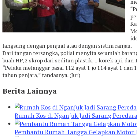
me
“P
pe
Ka
Mo
id
langsung dengan penjual atau dengan sistim ranjau.
Dari tangan tersangka, polisi menyita sejumlah barang b
buah HP, 2 skrop dari seditan plastik, 1 korek api, dan 
“Pelaku melanggar pasal 112 ayat 1 jo 114 ayat 1 d
tahun penjara,” tandasnya. (Jur)
Berita Lainnya
Rumah Kos di Nganjuk Jadi Sarang Peredar
Pembantu Rumah Tangga Gelapkan Motor Jur