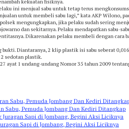
nambah kekuatan fisiknya.
elaku ini menjual sabu untuk tetap terus mengkonsumsi
njualan untuk membeli sabu lagi,” kata AKP Wilono, pa
polsek mengungkapkan, jika pelaku sudah sering menju
jowarno dan sekitarnya. Pelaku mendapatkan sabu-sabu
entitasnya. Dikarenakan pelaku membeli dengan cara b
ukti. Diantaranya, 2 klip plastik isi sabu seberat 0,016
12 sedotan plastik.
an 127 ayat 1 undang-undang Nomor 35 tahun 2009 tent
an Sabu, Pemuda Jombang Dan Kediri Ditangkap
agan Sapi di Jombang, Begini Aksi Liciknya