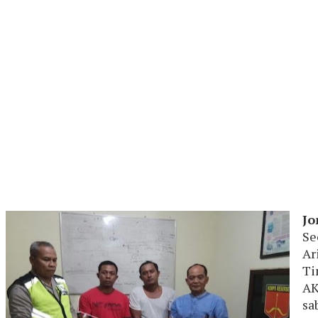
Jo
Se
Ar
Ti
AK
sa