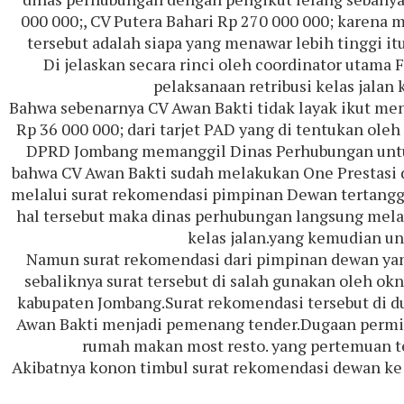
000 000;, CV Putera Bahari Rp 270 000 000; karen
tersebut adalah siapa yang menawar lebih tinggi 
Di jelaskan secara rinci oleh coordinator utama
pelaksanaan retribusi kelas jala
Bahwa sebenarnya CV Awan Bakti tidak layak ikut me
Rp 36 000 000; dari tarjet PAD yang di tentukan ole
DPRD Jombang memanggil Dinas Perhubungan untuk 
bahwa CV Awan Bakti sudah melakukan One Prestasi 
melalui surat rekomendasi pimpinan Dewan tertanggal
hal tersebut maka dinas perhubungan langsung melaya
kelas jalan.yang kemudian u
Namun surat rekomendasi dari pimpinan dewan yang
sebaliknya surat tersebut di salah gunakan oleh 
kabupaten Jombang.Surat rekomendasi tersebut di 
Awan Bakti menjadi pemenang tender.Dugaan permin
rumah makan most resto. yang pertemuan te
Akibatnya konon timbul surat rekomendasi dewan ke d