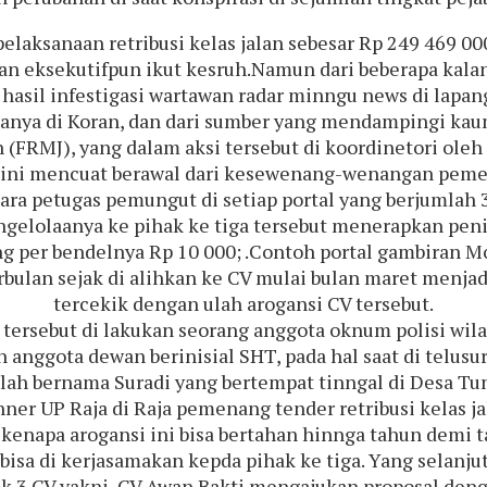
pelaksanaan retribusi kelas jalan sebesar Rp 249 469 0
an eksekutifpun ikut kesruh.Namun dari beberapa kala
hasil infestigasi wartawan radar minngu news di lapanga
manya di Koran, dan dari sumber yang mendampingi kaum
(FRMJ), yang dalam aksi tersebut di koordinetori oleh J
n ini mencuat berawal dari kesewenang-wenangan pemen
ara petugas pemungut di setiap portal yang berjumlah 3
pengelolaanya ke pihak ke tiga tersebut menerapkan pen
 per bendelnya Rp 10 000; .Contoh portal gambiran Mo
erbulan sejak di alihkan ke CV mulai bulan maret menja
tercekik dengan ulah arogansi CV tersebut.
i tersebut di lakukan seorang anggota oknum polisi wil
n anggota dewan berinisial SHT, pada hal saat di telus
adalah bernama Suradi yang bertempat tinngal di Desa
unner UP Raja di Raja pemenang tender retribusi kelas j
as,kenapa arogansi ini bisa bertahan hinnga tahun demi
bisa di kerjasamakan kepda pihak ke tiga. Yang selanju
k 3 CV yakni, CV Awan Bakti mengajukan proposal deng