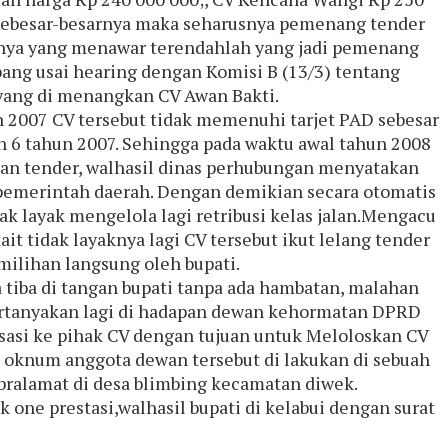
 sebesar-besarnya maka seharusnya pemenang tender
iknya yang menawar terendahlah yang jadi pemenang
bang usai hearing dengan Komisi B (13/3) tentang
 yang di menangkan CV Awan Bakti.
 2007 CV tersebut tidak memenuhi tarjet PAD sebesar
an 6 tahun 2007. Sehingga pada waktu awal tahun 2008
an tender, walhasil dinas perhubungan menyatakan
pemerintah daerah. Dengan demikian secara otomatis
k layak mengelola lagi retribusi kelas jalan.Mengacu
t tidak layaknya lagi CV tersebut ikut lelang tender
ilihan langsung oleh bupati.
tiba di tangan bupati tanpa ada hambatan, malahan
pertanyakan lagi di hadapan dewan kehormatan DPRD
asi ke pihak CV dengan tujuan untuk Meloloskan CV
oknum anggota dewan tersebut di lakukan di sebuah
bralamat di desa blimbing kecamatan diwek.
one prestasi,walhasil bupati di kelabui dengan surat