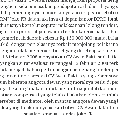
a mengacu pada pemasukan pendapatan asli daerah yang
itulah pemenangnya, namun kenyataan ini justru sebal
 FRMJ Joko FR dalam aksinya di depan kantor DPRD Jom
n khususnya kemelut seputar pelaksanaan lelang tender
ngajukan proposal penawaran tender karena, pada tahun
h pemerintah daerah sebesar Rp 150 000 000; mulai bul
di dengar penjelasanya terkait menjelang pelaksana
dengan tidak memenuhi tarjet yang di teteapkan oleh 
 6 februari 2008 menyatakan CV Awan Bakti sudah tida
ngkan surat evaluasi tertanggal 12 februari 2008 terkai
ntuk menjadi bahan pertimbangan pemenang tender pem
 terkait one prestasi CV Awan Baktin yang seharusnya 
oknum beberapa anggota dewan yang moralnya perlu di 
duga di salah gunakan untuk meminta sejumlah kompens
taan kompensasi yang telah di lakukan oleh sejumlah 
rsebut di mediatori oleh mantan anggota dewan yang 
ua yang tidak menyebutkan bahwa CV Awan Bakti tidak 
susulan tersebut, tandas Joko FR.