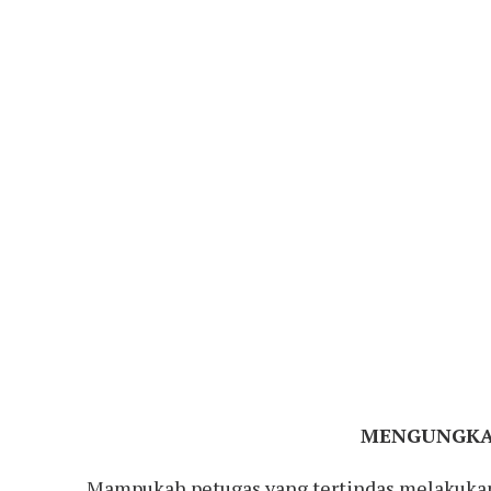
MENGUNGKAP
Mampukah petugas yang tertindas melakukan p