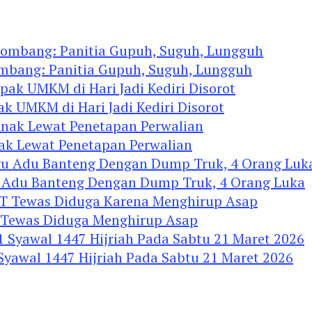
ombang: Panitia Gupuh, Suguh, Lungguh
ak UMKM di Hari Jadi Kediri Disorot
nak Lewat Penetapan Perwalian
u Adu Banteng Dengan Dump Truk, 4 Orang Luka
Tewas Diduga Menghirup Asap
 Syawal 1447 Hijriah Pada Sabtu 21 Maret 2026