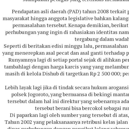
Pendapatan asli daerah (PAD) tahun 2008 terkait 
masyarakat hingga anggota legislative bahkan kalang
permasalahan tersebut. Kenapa demikian, berikut 
perhubungan yang ingin di rahasiakan identitas na
tergabung dalam wadah 
Seperti di beritakan edisi minggu lalu, permasalaha
yang menerepkan asal pecat dan asal ganti terhadap p
Runyamnya lagi di setiap portal sejak di alihkan 
tambahlagi dengan harga karcis yang yang melambung
masih di kelola Dishub di targetkan Rp 2 500 000; p
Lebih layak lagi jika di tindak secara hukum arogans
polsek Jogoroto, yang bernuansa di bekingi manta
tersebut dalam hal ini direktur yang sebenarnya 
tersebut berani bisa bercokol sebagai r
Di paparkan lagi oleh sumber yang tersebut di at
Tahun 2002 yang pelaksanaanya retribusi kelas jalan 
dinas perhubungan dengan pengikut lelang sebanya