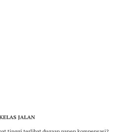
KELAS JALAN
bat tinggi terlibat dugaan panen kompensasi?