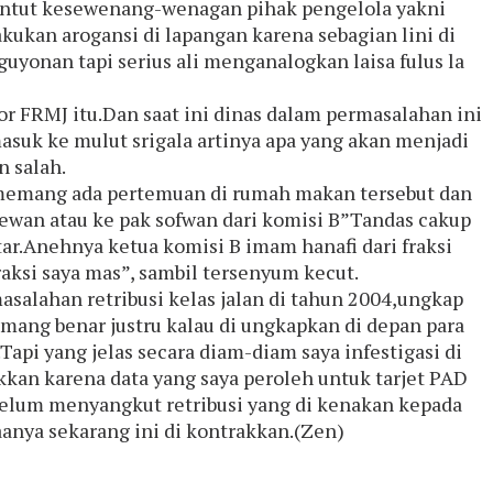
rbuntut kesewenang-wenagan pihak pengelola yakni
ukan arogansi di lapangan karena sebagian lini di
guyonan tapi serius ali menganalogkan laisa fulus la
r FRMJ itu.Dan saat ini dinas dalam permasalahan ini
masuk ke mulut srigala artinya apa yang akan menjadi
n salah.
 memang ada pertemuan di rumah makan tersebut dan
dewan atau ke pak sofwan dari komisi B”Tandas cakup
ar.Anehnya ketua komisi B imam hanafi dari fraksi
raksi saya mas”, sambil tersenyum kecut.
salahan retribusi kelas jalan di tahun 2004,ungkap
emang benar justru kalau di ungkapkan di depan para
api yang jelas secara diam-diam saya infestigasi di
kan karena data yang saya peroleh untuk tarjet PAD
u belum menyangkut retribusi yang di kenakan kepada
aanya sekarang ini di kontrakkan.(Zen)