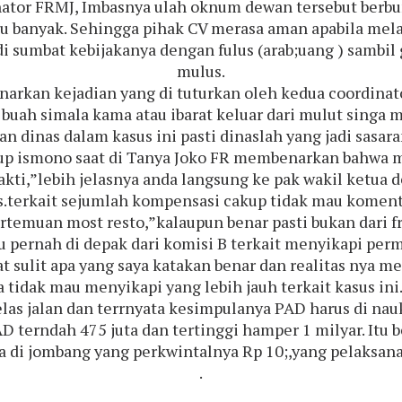
rdinator FRMJ, Imbasnya ulah oknum dewan tersebut be
 banyak. Sehingga pihak CV merasa aman apabila melak
di sumbat kebijakanya dengan fulus (arab;uang ) sambil 
mulus.
rkan kejadian yang di tuturkan oleh kedua coordinato
 buah simala kama atau ibarat keluar dari mulut singa 
an dinas dalam kasus ini pasti dinaslah yang jadi sasara
kup ismono saat di Tanya Joko FR membenarkan bahwa
ti,”lebih jelasnya anda langsung ke pak wakil ketua 
s.terkait sejumlah kompensasi cakup tidak mau koment
rtemuan most resto,”kalaupun benar pasti bukan dari f
ernah di depak dari komisi B terkait menyikapi perma
 sulit apa yang saya katakan benar dan realitas nya m
tidak mau menyikapi yang lebih jauh terkait kasus ini.T
as jalan dan terrnyata kesimpulanya PAD harus di nauk
AD terndah 475 juta dan tertinggi hamper 1 milyar. It
la di jombang yang perkwintalnya Rp 10;,yang pelaksan
.