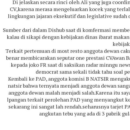
Di jelaskan secara rinci oleh Ali yang juga coo
CV,karena merasa mengeluarkan kocek yang terlalu
lingkungan jajaran eksekutif dan legislative sudah 
Sumber dari dalam Dishub saat di komfermasi membena
kalau di sikapi dengan kebijakan dinas ibarat makan
kebijak
Terkait pertemuan di most resto anggota dewan ca
benar membicarakan seputar one prestasi CVAwan Bak
kepada joko FR saat di saksikan radar minngu new
democrat sama sekali tidak tahu soal pe
Kembali ke PAD, anggota komisi B NATSIR mengaku p
natsir bahwa ternyata menjadi anggota dewan sangat
anggota dewan malah menjadi salah.Karena itu saya 
lpangan terkait perolehan PAD yang menyangkut kel
sekarang ini sangat lah rendah.seharusnya tarjet P
angkutan tebu yang ada di 3 pabrik gu