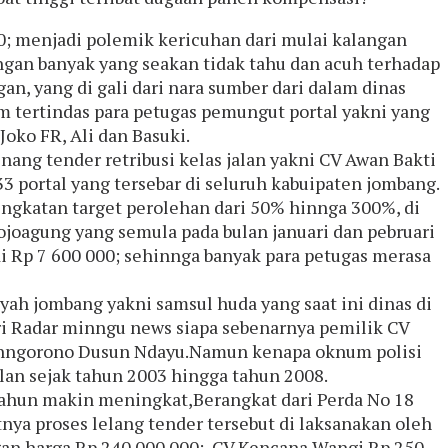
00; menjadi polemik kericuhan dari mulai kalangan
ngan banyak yang seakan tidak tahu dan acuh terhadap
n, yang di gali dari nara sumber dari dalam dinas
 tertindas para petugas pemungut portal yakni yang
oko FR, Ali dan Basuki.
ang tender retribusi kelas jalan yakni CV Awan Bakti
3 portal yang tersebar di seluruh kabuipaten jombang.
ingkatan target perolehan dari 50% hinnga 300%, di
joagung yang semula pada bulan januari dan pebruari
di Rp 7 600 000; sehinnga banyak para petugas merasa
ayah jombang yakni samsul huda yang saat ini dinas di
uri Radar minngu news siapa sebenarnya pemilik CV
 Tunngorono Dusun Ndayu.Namun kenapa oknum polisi
alan sejak tahun 2003 hingga tahun 2008.
 tahun makin meningkat,Berangkat dari Perda No 18
tnya proses lelang tender tersebut di laksanakan oleh
an harga Rp 240 000 000;, CV Kencana Wangi Rp 250