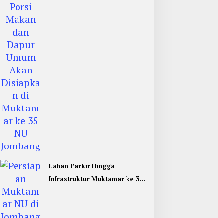
Umum di Muktamar ke 35 NU
Jombang
Lahan Parkir Hingga
Infrastruktur Muktamar ke 35
NU di Jombang Hampir
Rampung