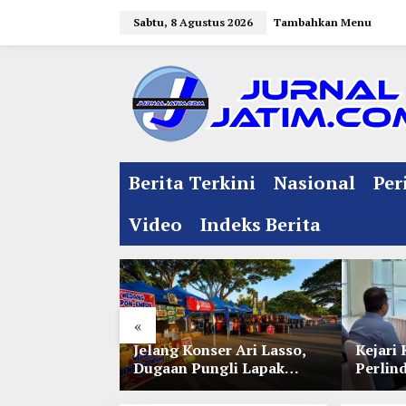
L
Sabtu, 8 Agustus 2026
Tambahkan Menu
e
w
a
t
i
k
e
Berita Terkini
Nasional
Per
k
o
Video
Indeks Berita
n
t
e
n
«
l Jelang
Jelang Konser Ari Lasso,
Kejari 
e 35 NU
Dugaan Pungli Lapak
Perlin
nitia Gupuh,
UMKM di Hari Jadi Kediri
Lewat 
gguh
Disorot
Perwal