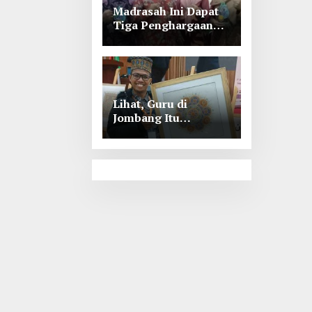
Madrasah Ini Dapat
Tiga Penghargaan
Tingkat Kabupaten
Jombang
Lihat, Guru di
Jombang Itu
Menunjukkan Hasil
Prestasinya di
Kancah
Internasional, Keren!