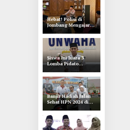
Hebat! Polisi di
Jombang Mengajar
Para Santri Mengaji
Siswa Ini Juara 3
Lomba Pidato
Bahasa Arab se Jawa
Timur-Bali di
Unwaha Jombang
Banjir Hadiah Jalan
Sehat HPN 2024 di
Polres Jombang,
Lihat Tuh Wartawan
Dapat Motor