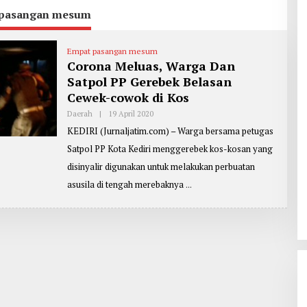
pasangan mesum
Empat pasangan mesum
Corona Meluas, Warga Dan
Satpol PP Gerebek Belasan
Cewek-cowok di Kos
Daerah
|
19 April 2020
O
L
KEDIRI (Jurnaljatim.com) – Warga bersama petugas
E
H
Satpol PP Kota Kediri menggerebek kos-kosan yang
R
E
disinyalir digunakan untuk melakukan perbuatan
P
O
asusila di tengah merebaknya
R
T
E
R
:
M
A
S
J
O
K
O