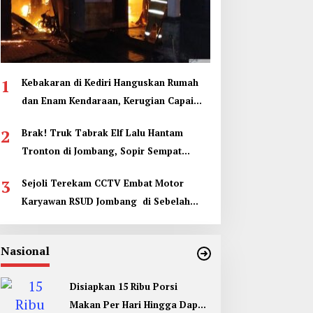
1
Kebakaran di Kediri Hanguskan Rumah
dan Enam Kendaraan, Kerugian Capai
Rp1 Miliar
2
Brak! Truk Tabrak Elf Lalu Hantam
Tronton di Jombang, Sopir Sempat
Terjepit
3
Sejoli Terekam CCTV Embat Motor
Karyawan RSUD Jombang di Sebelah
Kamar Jenazah
Nasional
Disiapkan 15 Ribu Porsi
Makan Per Hari Hingga Dapur