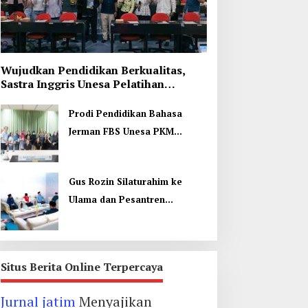
Wujudkan Pendidikan Berkualitas,
Sastra Inggris Unesa Pelatihan
Komunikasi Interkultural
Prodi Pendidikan Bahasa
Jerman FBS Unesa PKM
Internasional, Kenalkan
Budaya di Thailand
Gus Rozin Silaturahim ke
Ulama dan Pesantren
Yogyakarta, Perkuat Ukhuwah
Situs Berita Online Terpercaya
Jurnal jatim
Menyajikan