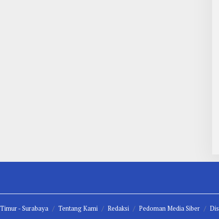
 Timur -
Surabaya
Tentang Kami
Redaksi
Pedoman Media Siber
Dis