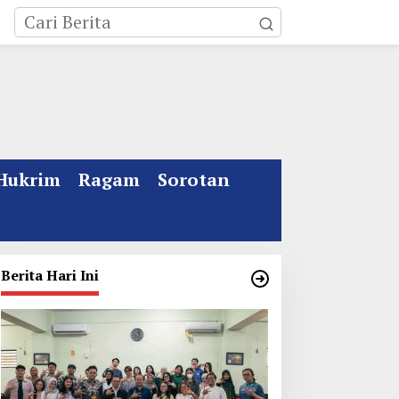
Hukrim
Ragam
Sorotan
Berita Hari Ini
ebakaran Rumah Mewah
Kata Gus Ipul Jelang
i Jombang, ART Tewas
Muktamar ke 35 NU
iduga Menghirup Asap
Jombang: Panitia Gupuh,
Suguh, Lungguh