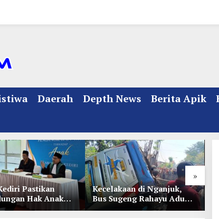
istiwa
Daerah
Depth News
Berita Apik
»
Kediri Pastikan
Kecelakaan di Nganjuk,
K
dungan Hak Anak
Bus Sugeng Rahayu Adu
d
Penetapan
Banteng Dengan Dump
D
ian
Truk, 4 Orang Luka