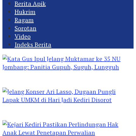
Berita Apik
Hukrim
Ragam
Sorotan
Video
Indeks Berita
Kata Gus Ipul Jelang Muktamar ke 35 NU
Jombang: Panitia Gupuh, Suguh, Lungguh
Jelang Konser Ari Lasso, Dugaan Pungli Lapak
UMKM di Hari Jadi Kediri Disorot