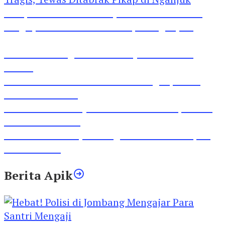
Pesepeda Pancal dan Pejalan Kaki Bernasib
Tragis, Tewas Ditabrak Pikap di Nganjuk
Inilah Lirik Lagu ‘Ibuku’ Karya AKP Moch
Mukid
Video Rilis Polsek Kediri Kota Ungkap 5747
Butil Pil Dobel L
Video Gelora Penyambutan AHY di Rapimnas
Partai Demokrat
Viral Video Adu Jotos Tiga Wanita Di Simpang
Lima Gumul
Berita Apik