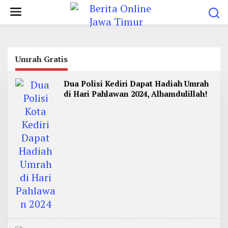
L
e
w
a
t
Umrah Gratis
i
Dua Polisi Kediri Dapat Hadiah Umrah
k
di Hari Pahlawan 2024, Alhamdulillah!
e
k
o
n
t
e
n