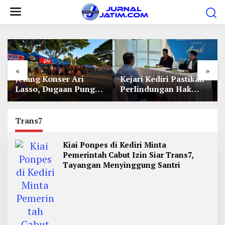
L
e
w
a
t
«
»
i
Jelang Konser Ari
Kejari Kediri Pastikan
k
Lasso, Dugaan Pungli
Perlindungan Hak
e
Lapak UMKM di Hari
Anak Lewat Penetapan
Jadi Kediri Disorot
Perwalian
k
Trans7
o
n
Kiai Ponpes di Kediri Minta
t
Pemerintah Cabut Izin Siar Trans7,
e
Tayangan Menyinggung Santri
n