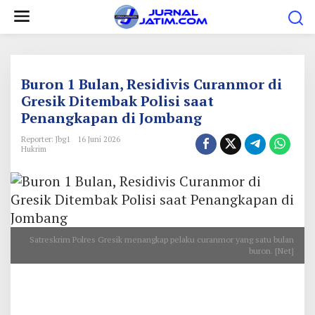
L
e
w
a
t
Buron 1 Bulan, Residivis Curanmor di
i
Gresik Ditembak Polisi saat
Penangkapan di Jombang
k
e
Reporter: Jbg1
16 Juni 2026
Hukrim
k
o
n
t
e
Satreskrim Polres Gresik menangkap pelaku curanmor yang satu bulan
n
buron. [Net]