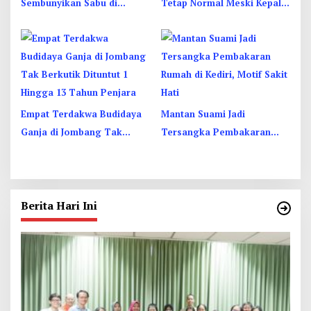
Sembunyikan Sabu di
Tetap Normal Meski Kepala
Dusbook HP, Akhirnya
Kantor Jadi Tersangka KPK
Ketahuan Juga
Empat Terdakwa Budidaya
Mantan Suami Jadi
Ganja di Jombang Tak
Tersangka Pembakaran
Berkutik Dituntut 1 Hingga
Rumah di Kediri, Motif Sakit
13 Tahun Penjara
Hati
Berita Hari Ini