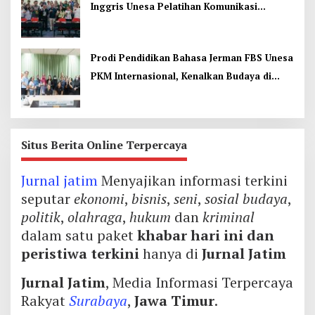
Inggris Unesa Pelatihan Komunikasi
Interkultural
Prodi Pendidikan Bahasa Jerman FBS Unesa
PKM Internasional, Kenalkan Budaya di
Thailand
Situs Berita Online Terpercaya
Jurnal jatim
Menyajikan informasi terkini
seputar
ekonomi
,
bisnis
,
seni
,
sosial budaya
,
politik
,
olahraga
,
hukum
dan
kriminal
dalam satu paket
khabar hari ini dan
peristiwa terkini
hanya di
Jurnal Jatim
Jurnal Jatim
, Media Informasi Terpercaya
Rakyat
Surabaya
,
Jawa Timur
.