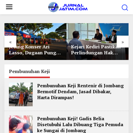
L
e
w
a
t
«
»
i
Jelang Konser Ari
Kejari Kediri Pastikan
k
Lasso, Dugaan Pungli
Perlindungan Hak
e
Lapak UMKM di Hari
Anak Lewat Penetapan
Jadi Kediri Disorot
Perwalian
k
Pembunuhan Keji
o
n
Pembunuhan Keji Rentenir di Jombang
t
Bermotif Dendam, Jasad Dibakar,
e
Harta Dirampas!
n
Pembunuhan Keji! Gadis Belia
Disetubuhi Lalu Dibuang Tiga Pemuda
ke Sungai di Jombang