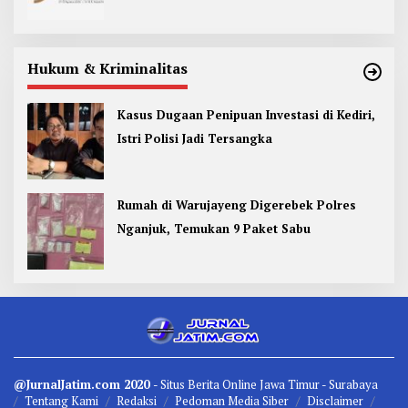
Hukum & Kriminalitas
Kasus Dugaan Penipuan Investasi di Kediri,
Istri Polisi Jadi Tersangka
Rumah di Warujayeng Digerebek Polres
Nganjuk, Temukan 9 Paket Sabu
@JurnalJatim.com 2020
- Situs
Berita
Online Jawa Timur -
Surabaya
Tentang Kami
Redaksi
Pedoman Media Siber
Disclaimer