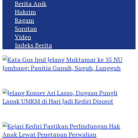
Berita Apik
Hukrim
Ragam
Sorotan
Video
Indeks Berita
Kata Gus Ipul Jelang Muktamar ke 35 NU
Jombang: Panitia Gupuh, Suguh, Lungguh
Jelang Konser Ari Lasso, Dugaan Pungli Lapak
UMKM di Hari Jadi Kediri Disorot