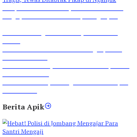
Pesepeda Pancal dan Pejalan Kaki Bernasib
Tragis, Tewas Ditabrak Pikap di Nganjuk
Inilah Lirik Lagu ‘Ibuku’ Karya AKP Moch
Mukid
Video Rilis Polsek Kediri Kota Ungkap 5747
Butil Pil Dobel L
Video Gelora Penyambutan AHY di Rapimnas
Partai Demokrat
Viral Video Adu Jotos Tiga Wanita Di Simpang
Lima Gumul
Berita Apik