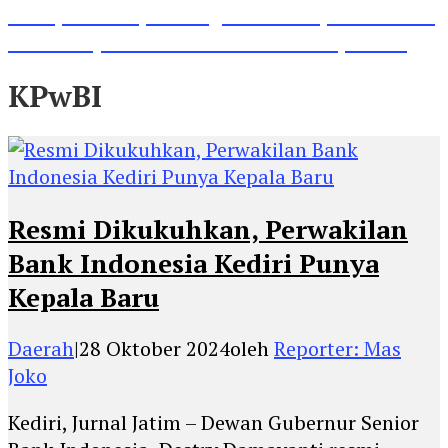
Lihat, Guru di Jombang Itu Menunjukkan Hasil
Prestasinya di Kancah Internasional, Keren!
KPwBI
Resmi Dikukuhkan, Perwakilan
Bank Indonesia Kediri Punya
Kepala Baru
Daerah
|
28 Oktober 2024
oleh
Reporter: Mas
Joko
Kediri, Jurnal Jatim – Dewan Gubernur Senior