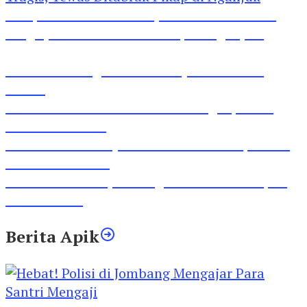
Pesepeda Pancal dan Pejalan Kaki Bernasib
Tragis, Tewas Ditabrak Pikap di Nganjuk
Inilah Lirik Lagu ‘Ibuku’ Karya AKP Moch
Mukid
Video Rilis Polsek Kediri Kota Ungkap 5747
Butil Pil Dobel L
Video Gelora Penyambutan AHY di Rapimnas
Partai Demokrat
Viral Video Adu Jotos Tiga Wanita Di Simpang
Lima Gumul
Berita Apik