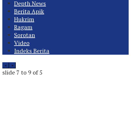
Depth News
Berita Apik
Hukrim
Ragam
Sorotan
Video
Indeks Berita
«
»
slide
7 to 9
of 5