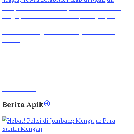
Pesepeda Pancal dan Pejalan Kaki Bernasib
Tragis, Tewas Ditabrak Pikap di Nganjuk
Inilah Lirik Lagu ‘Ibuku’ Karya AKP Moch
Mukid
Video Rilis Polsek Kediri Kota Ungkap 5747
Butil Pil Dobel L
Video Gelora Penyambutan AHY di Rapimnas
Partai Demokrat
Viral Video Adu Jotos Tiga Wanita Di Simpang
Lima Gumul
Berita Apik