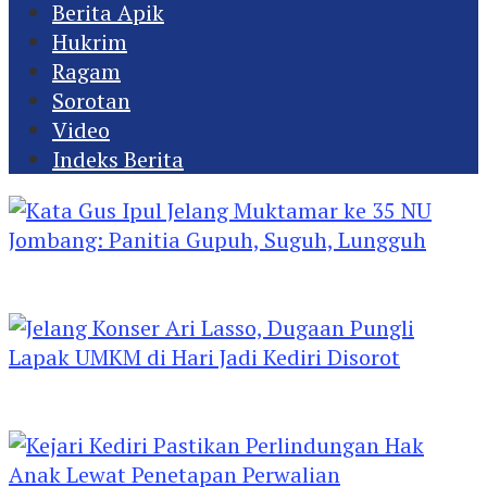
Berita Apik
Hukrim
Ragam
Sorotan
Video
Indeks Berita
Kata Gus Ipul Jelang Muktamar ke 35 NU
Jombang: Panitia Gupuh, Suguh, Lungguh
Jelang Konser Ari Lasso, Dugaan Pungli Lapak
UMKM di Hari Jadi Kediri Disorot