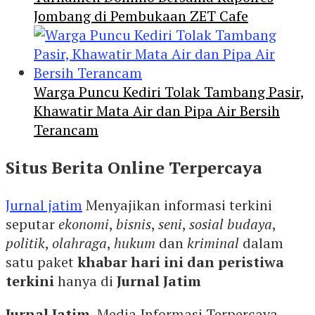
Jombang di Pembukaan ZET Cafe
Warga Puncu Kediri Tolak Tambang Pasir,
Khawatir Mata Air dan Pipa Air Bersih
Terancam
Situs Berita Online Terpercaya
Jurnal jatim
Menyajikan informasi terkini
seputar
ekonomi
,
bisnis
,
seni
,
sosial budaya
,
politik
,
olahraga
,
hukum
dan
kriminal
dalam
satu paket
khabar hari ini dan peristiwa
terkini
hanya di
Jurnal Jatim
Jurnal Jatim
, Media Informasi Terpercaya