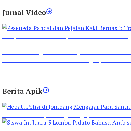
Jurnal Video
Pesepeda Pancal dan Pejalan Kaki Bernasib Tra
Inilah Lirik Lagu ‘Ibuku’ Karya AKP Moch Mukid
Video Rilis Polsek Kediri Kota Ungkap 5747 Butil
Video Gelora Penyambutan AHY di Rapimnas Pa
Viral Video Adu Jotos Tiga Wanita Di Simpang
Berita Apik
Hebat! Polisi di Jombang Mengajar Para Santri 
Siswa Ini Juara 3 Lomba Pidato Bahasa Arab se