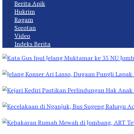
Berita Apik
Hukrim
Ragam
Sorotan
Video
Indeks Berita
Kata Gus Ipul Jelang Muktamar ke 35 NU Jomba
Jelang Konser Ari Lasso, Dugaan Pungli Lapak U
Kejari Kediri Pastikan Perlindungan Hak Anak 
Kecelakaan di Nganjuk, Bus Sugeng Rahayu Ad
Kebakaran Rumah Mewah di Jombang, ART Tew