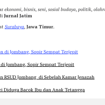
ar
ekonomi
,
bisnis
,
seni
,
sosial budaya
,
politik
,
olahr
di
Jurnal Jatim
yat
Surabaya
,
Jawa Timur
.
 di Jombang, Sopir Sempat Terjepit
an RSUD Jombang di Sebelah Kamar Jenazah
diri Diduga Bacok Ibu dan Anak Tetangga