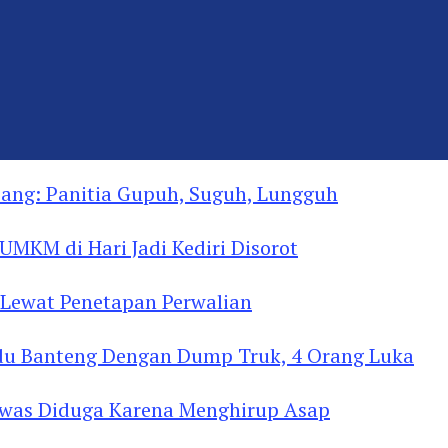
ng: Panitia Gupuh, Suguh, Lungguh
MKM di Hari Jadi Kediri Disorot
Lewat Penetapan Perwalian
u Banteng Dengan Dump Truk, 4 Orang Luka
as Diduga Menghirup Asap