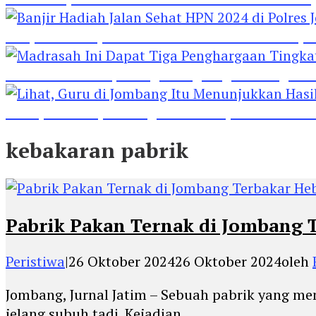
Banjir Hadiah Jalan Sehat HPN 2024 di Polres 
Madrasah Ini Dapat Tiga Penghargaan Tingkat
Lihat, Guru di Jombang Itu Menunjukkan Hasil P
kebakaran pabrik
Pabrik Pakan Ternak di Jombang 
Peristiwa
|
26 Oktober 2024
26 Oktober 2024
oleh
Jombang, Jurnal Jatim – Sebuah pabrik yang me
jelang subuh tadi. Kejadian