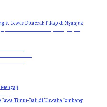
gis, Tewas Ditabrak Pikap di Nganjuk
 Pil Dobel L
rtai Demokrat
 Lima Gumul
Mengaji
 Jawa Timur-Bali di Unwaha Jombang