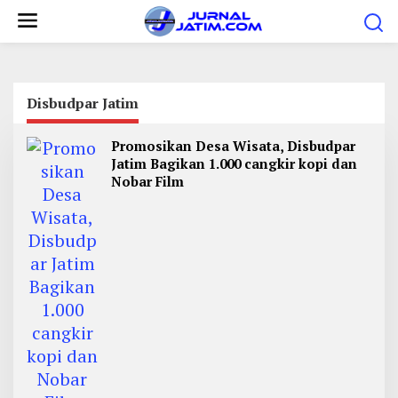
L
e
w
a
t
Disbudpar Jatim
i
Promosikan Desa Wisata, Disbudpar
k
Jatim Bagikan 1.000 cangkir kopi dan
e
Nobar Film
k
o
n
t
e
n