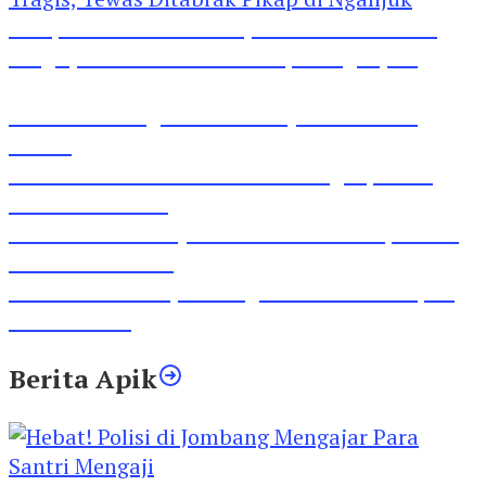
Pesepeda Pancal dan Pejalan Kaki Bernasib
Tragis, Tewas Ditabrak Pikap di Nganjuk
Inilah Lirik Lagu ‘Ibuku’ Karya AKP Moch
Mukid
Video Rilis Polsek Kediri Kota Ungkap 5747
Butil Pil Dobel L
Video Gelora Penyambutan AHY di Rapimnas
Partai Demokrat
Viral Video Adu Jotos Tiga Wanita Di Simpang
Lima Gumul
Berita Apik