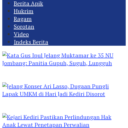
Berita Apik
Hukrim
Ragam
Sorotan
Video
Indeks Berita
Kata Gus Ipul Jelang Muktamar ke 35 NU
Jombang: Panitia Gupuh, Suguh, Lungguh
Jelang Konser Ari Lasso, Dugaan Pungli Lapak
UMKM di Hari Jadi Kediri Disorot