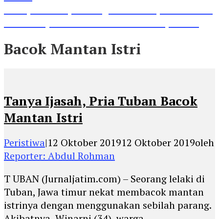
Lihat, Guru di Jombang Itu Menunjukkan Hasil
Prestasinya di Kancah Internasional, Keren!
Bacok Mantan Istri
Tanya Ijasah, Pria Tuban Bacok
Mantan Istri
Peristiwa
|
12 Oktober 2019
12 Oktober 2019
oleh
Reporter: Abdul Rohman
T UBAN (Jurnaljatim.com) – Seorang lelaki di
Tuban, Jawa timur nekat membacok mantan
istrinya dengan menggunakan sebilah parang.
Akibatnya, Winarni (34), warga