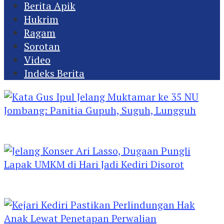
Berita Apik
Hukrim
Ragam
Sorotan
Video
Indeks Berita
Kata Gus Ipul Jelang Muktamar ke 35 NU
Jombang: Panitia Gupuh, Suguh, Lungguh
Jelang Konser Ari Lasso, Dugaan Pungli Lapak
UMKM di Hari Jadi Kediri Disorot