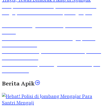
Pesepeda Pancal dan Pejalan Kaki Bernasib
Tragis, Tewas Ditabrak Pikap di Nganjuk
Inilah Lirik Lagu ‘Ibuku’ Karya AKP Moch
Mukid
Video Rilis Polsek Kediri Kota Ungkap 5747
Butil Pil Dobel L
Video Gelora Penyambutan AHY di Rapimnas
Partai Demokrat
Viral Video Adu Jotos Tiga Wanita Di Simpang
Lima Gumul
Berita Apik