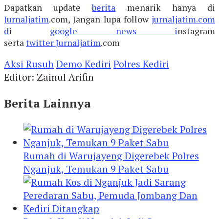
Dapatkan update
berita
menarik hanya di
Jurnaljatim
.com, Jangan lupa follow
jurnaljatim.com
d
i
google news i
nstagram
serta
twitter
Jurnaljatim
.com
Aksi Rusuh
Demo Kediri
Polres Kediri
Editor: Zainul Arifin
Berita Lainnya
Rumah di Warujayeng Digerebek Polres
Nganjuk, Temukan 9 Paket Sabu