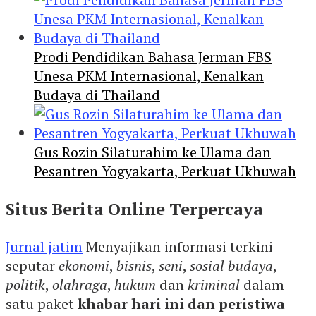
Prodi Pendidikan Bahasa Jerman FBS
Unesa PKM Internasional, Kenalkan
Budaya di Thailand
Gus Rozin Silaturahim ke Ulama dan
Pesantren Yogyakarta, Perkuat Ukhuwah
Situs Berita Online Terpercaya
Jurnal jatim
Menyajikan informasi terkini
seputar
ekonomi
,
bisnis
,
seni
,
sosial budaya
,
politik
,
olahraga
,
hukum
dan
kriminal
dalam
satu paket
khabar hari ini dan peristiwa