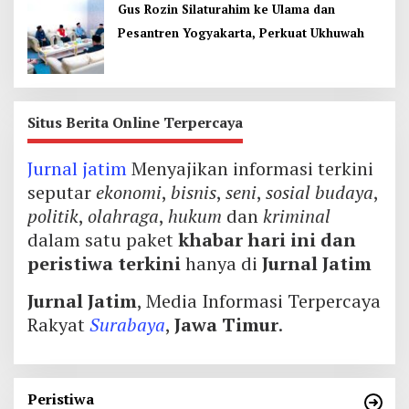
Gus Rozin Silaturahim ke Ulama dan
Pesantren Yogyakarta, Perkuat Ukhuwah
Situs Berita Online Terpercaya
Jurnal jatim
Menyajikan informasi terkini
seputar
ekonomi
,
bisnis
,
seni
,
sosial budaya
,
politik
,
olahraga
,
hukum
dan
kriminal
dalam satu paket
khabar hari ini dan
peristiwa terkini
hanya di
Jurnal Jatim
Jurnal Jatim
, Media Informasi Terpercaya
Rakyat
Surabaya
,
Jawa Timur
.
Peristiwa