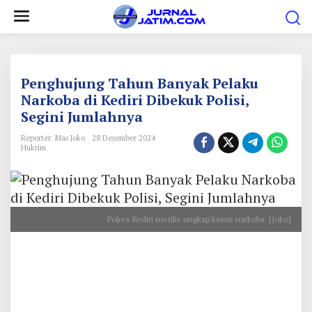
L
e
w
a
t
Penghujung Tahun Banyak Pelaku
i
Narkoba di Kediri Dibekuk Polisi,
Segini Jumlahnya
k
e
Reporter: Mas Joko
28 Desember 2024
Hukrim
k
o
n
t
Polres Kediri merilis ungkap kasus narkoba. [Joko]
e
n