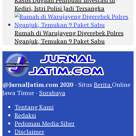
Kasus Dugaan Penipuan Investasi di
Kediri, Istri Polisi Jadi Tersangka
Rumah di Warujayeng Digerebek Polres
Nganjuk, Temukan 9 Paket Sabu
@JurnalJatim.com 2020
- Situs
Berita
Online
Jawa Timur -
Surabaya
Tentang Kami
Redaksi
Pedoman Media Siber
Disclaimer