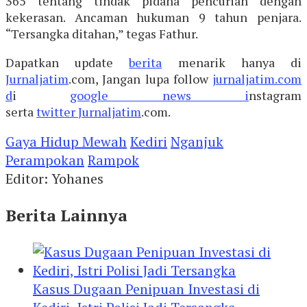
365 tentang tindak pidana pencurian dengan
kekerasan. Ancaman hukuman 9 tahun penjara.
“Tersangka ditahan,” tegas Fathur.
Dapatkan update
berita
menarik hanya di
Jurnaljatim
.com, Jangan lupa follow
jurnaljatim.com
d
i
google news i
nstagram
serta
twitter
Jurnaljatim
.com.
Gaya Hidup Mewah
Kediri
Nganjuk
Perampokan
Rampok
Editor: Yohanes
Berita Lainnya
Kasus Dugaan Penipuan Investasi di