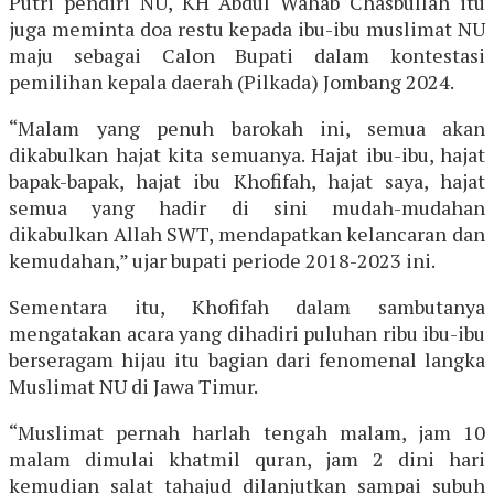
Putri pendiri NU, KH Abdul Wahab Chasbullah itu
juga meminta doa restu kepada ibu-ibu muslimat NU
maju sebagai Calon Bupati dalam kontestasi
pemilihan kepala daerah (Pilkada) Jombang 2024.
“Malam yang penuh barokah ini, semua akan
dikabulkan hajat kita semuanya. Hajat ibu-ibu, hajat
bapak-bapak, hajat ibu Khofifah, hajat saya, hajat
semua yang hadir di sini mudah-mudahan
dikabulkan Allah SWT, mendapatkan kelancaran dan
kemudahan,” ujar bupati periode 2018-2023 ini.
Sementara itu, Khofifah dalam sambutanya
mengatakan acara yang dihadiri puluhan ribu ibu-ibu
berseragam hijau itu bagian dari fenomenal langka
Muslimat NU di Jawa Timur.
“Muslimat pernah harlah tengah malam, jam 10
malam dimulai khatmil quran, jam 2 dini hari
kemudian salat tahajud dilanjutkan sampai subuh