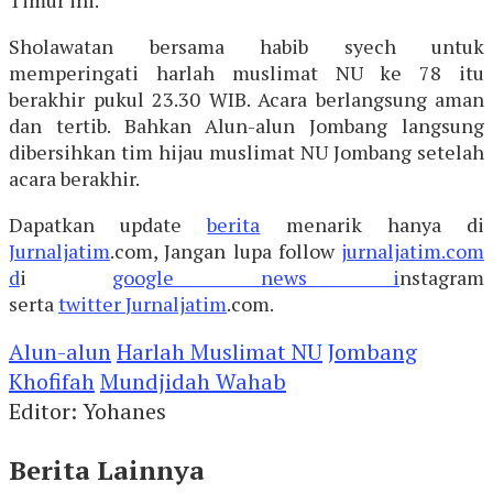
Sholawatan bersama habib syech untuk
memperingati harlah muslimat NU ke 78 itu
berakhir pukul 23.30 WIB. Acara berlangsung aman
dan tertib. Bahkan Alun-alun Jombang langsung
dibersihkan tim hijau muslimat NU Jombang setelah
acara berakhir.
Dapatkan update
berita
menarik hanya di
Jurnaljatim
.com, Jangan lupa follow
jurnaljatim.com
d
i
google news i
nstagram
serta
twitter
Jurnaljatim
.com.
Alun-alun
Harlah Muslimat NU
Jombang
Khofifah
Mundjidah Wahab
Editor: Yohanes
Berita Lainnya