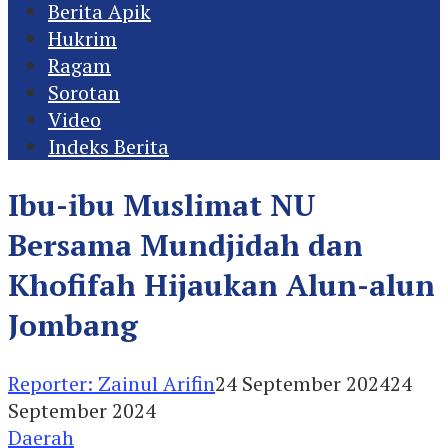
Berita Apik
Hukrim
Ragam
Sorotan
Video
Indeks Berita
Ibu-ibu Muslimat NU
Bersama Mundjidah dan
Khofifah Hijaukan Alun-alun
Jombang
Reporter: Zainul Arifin
24 September 2024
24
September 2024
Daerah