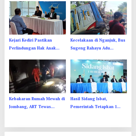
Suguh, Lungguh
Disorot
Kejari Kediri Pastikan
Kecelakaan di Nganjuk, Bus
Perlindungan Hak Anak
Sugeng Rahayu Adu
Lewat Penetapan Perwalian
Banteng Dengan Dump
Truk, 4 Orang Luka
Kebakaran Rumah Mewah di
Hasil Sidang Isbat,
Jombang, ART Tewas
Pemerintah Tetapkan 1
Diduga Menghirup Asap
Syawal 1447 Hijriah Pada
Sabtu 21 Maret 2026