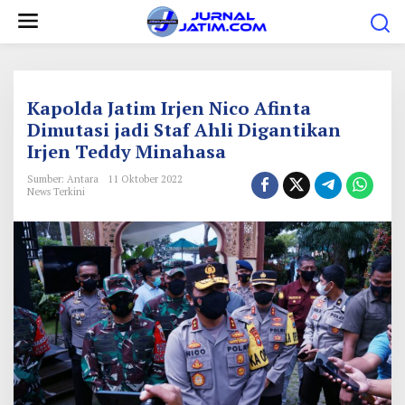
L
e
w
a
t
Kapolda Jatim Irjen Nico Afinta
i
Dimutasi jadi Staf Ahli Digantikan
Irjen Teddy Minahasa
k
e
Sumber: Antara
11 Oktober 2022
News Terkini
k
o
n
t
e
n