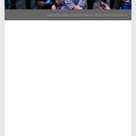
Kapolda Jatim Irjen Pol Nico Afinta/Dok.Istimewa