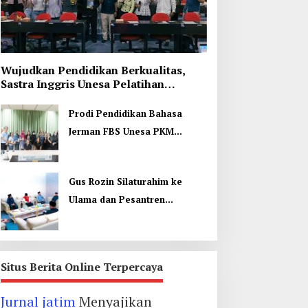
Wujudkan Pendidikan Berkualitas,
Sastra Inggris Unesa Pelatihan
Komunikasi Interkultural
Prodi Pendidikan Bahasa
Jerman FBS Unesa PKM
Internasional, Kenalkan
Budaya di Thailand
Gus Rozin Silaturahim ke
Ulama dan Pesantren
Yogyakarta, Perkuat Ukhuwah
Situs Berita Online Terpercaya
Jurnal jatim
Menyajikan