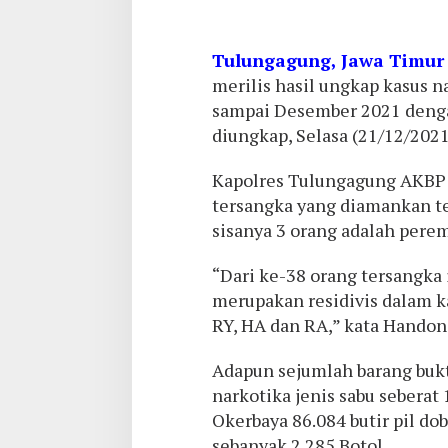
Tulungagung, Jawa Timur
merilis hasil ungkap kasus 
sampai Desember 2021 dengan
diungkap, Selasa (21/12/2021
Kapolres Tulungagung AKBP
tersangka yang diamankan ter
sisanya 3 orang adalah pere
“Dari ke-38 orang tersangka i
merupakan residivis dalam ka
RY, HA dan RA,” kata Handon
Adapun sejumlah barang bukti
narkotika jenis sabu seberat
Okerbaya 86.084 butir pil do
sebanyak 2.285 Botol.