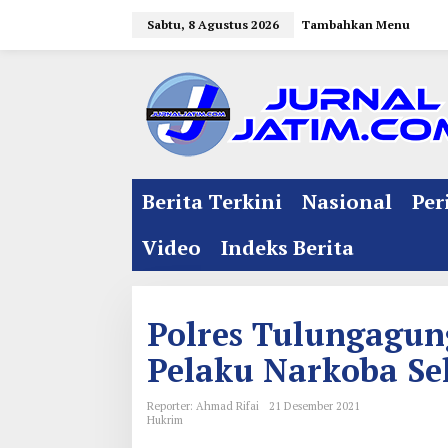
L
Sabtu, 8 Agustus 2026
Tambahkan Menu
e
w
a
t
i
k
e
Berita Terkini
Nasional
Per
k
o
Video
Indeks Berita
n
t
e
Polres Tulungagu
n
Pelaku Narkoba Se
Reporter: Ahmad Rifai
21 Desember 2021
Hukrim