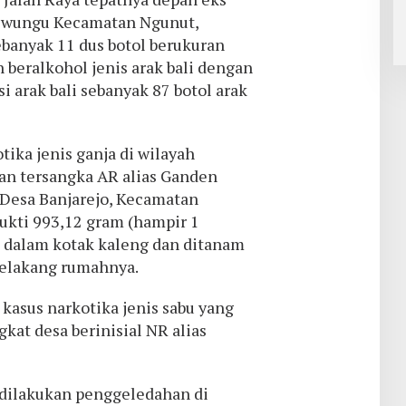
liwungu Kecamatan Ngunut,
ebanyak 11 dus botol berukuran
n beralkohol jenis arak bali dengan
i arak bali sebanyak 87 botol arak
ika jenis ganja di wilayah
n tersangka AR alias Ganden
Desa Banjarejo, Kecamatan
ukti 993,12 gram (hampir 1
i dalam kotak kaleng dan ditanam
belakang rumahnya.
kasus narkotika jenis sabu yang
at desa berinisial NR alias
 dilakukan penggeledahan di