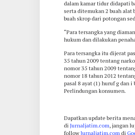
dalam kamar tidur didapati b
serta ditemukan 2 buah alat b
buah skrop dari potongan se
“Para tersangka yang diaman
hukum dan dilakukan penaha
Para tersangka itu dijerat pa
35 tahun 2009 tentang narkot
nomor 35 tahun 2009 tentang
nomor 18 tahun 2012 tentang 
pasal 8 ayat (1) huruf g dan
Perlindungan konsumen.
Dapatkan update berita mena
di
Jurnaljatim.com
, jangan l
follow
Jurnaljatim.com
di
Go