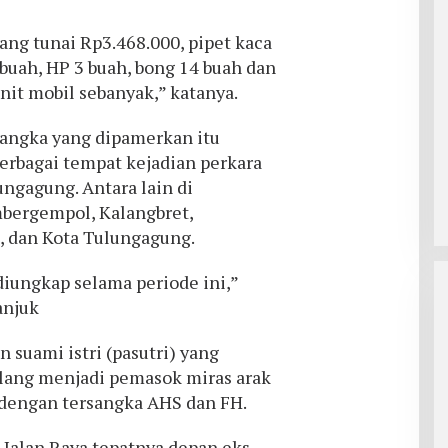
uang tunai Rp3.468.000, pipet kaca
 buah, HP 3 buah, bong 14 buah dan
unit mobil sebanyak,” katanya.
sangka yang dipamerkan itu
berbagai tempat kejadian perkara
ngagung. Antara lain di
bergempol, Kalangbret,
i, dan Kota Tulungagung.
diungkap selama periode ini,”
anjuk
 suami istri (pasutri) yang
lang menjadi pemasok miras arak
 dengan tersangka AHS dan FH.
i Jalan Raya tepatnya depan eks