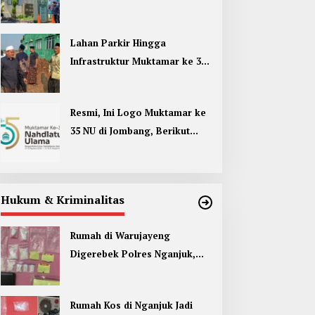
Umum di Muktamar ke 35 NU
Jombang
Lahan Parkir Hingga
Infrastruktur Muktamar ke 35
NU di Jombang Hampir
Rampung
Resmi, Ini Logo Muktamar ke
35 NU di Jombang, Berikut
Filosofinya
Hukum & Kriminalitas
Rumah di Warujayeng
Digerebek Polres Nganjuk,
Temukan 9 Paket Sabu
Rumah Kos di Nganjuk Jadi