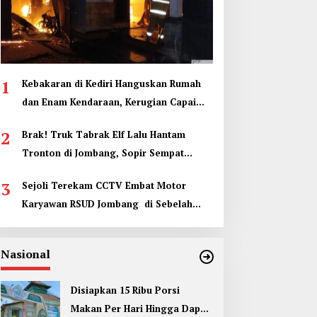
1
Kebakaran di Kediri Hanguskan Rumah
dan Enam Kendaraan, Kerugian Capai
Rp1 Miliar
2
Brak! Truk Tabrak Elf Lalu Hantam
Tronton di Jombang, Sopir Sempat
Terjepit
3
Sejoli Terekam CCTV Embat Motor
Karyawan RSUD Jombang di Sebelah
Kamar Jenazah
Nasional
Disiapkan 15 Ribu Porsi
Makan Per Hari Hingga Dapur