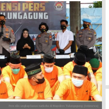
Pers rilis ungkap kasus narkoba di Mapolres Tulungagung. [Istimewa]