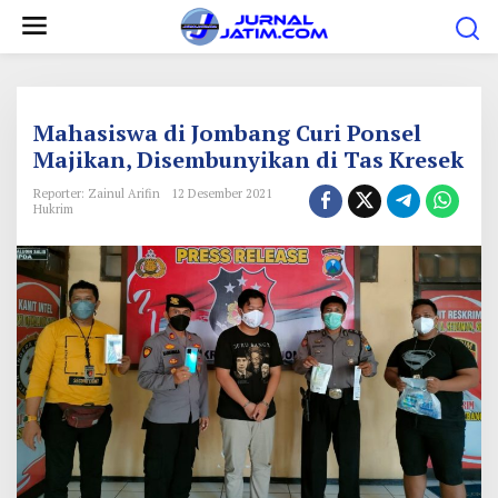
L
e
w
a
t
Mahasiswa di Jombang Curi Ponsel
i
Majikan, Disembunyikan di Tas Kresek
k
Reporter: Zainul Arifin
12 Desember 2021
e
Hukrim
k
o
n
t
e
n