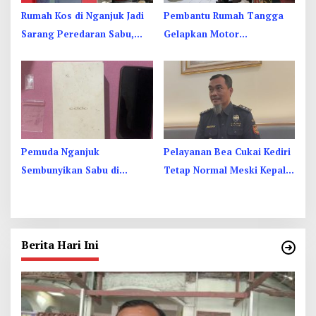
Rumah Kos di Nganjuk Jadi
Pembantu Rumah Tangga
Sarang Peredaran Sabu,
Gelapkan Motor
Pemuda Jombang Dan
Juragan Sapi di Jombang,
Kediri Ditangkap
Begini Aksi Liciknya
Pemuda Nganjuk
Pelayanan Bea Cukai Kediri
Sembunyikan Sabu di
Tetap Normal Meski Kepala
Dusbook HP, Akhirnya
Kantor Jadi Tersangka KPK
Ketahuan Juga
Berita Hari Ini