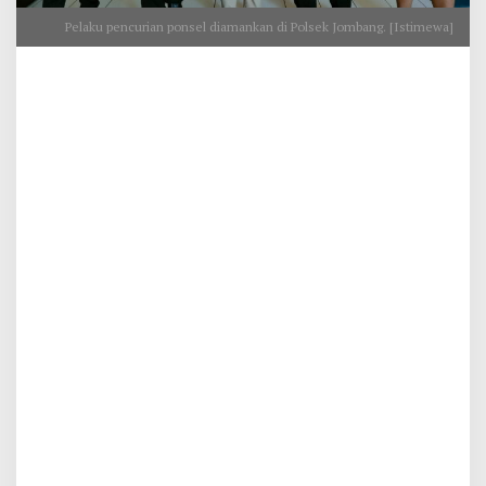
Pelaku pencurian ponsel diamankan di Polsek Jombang. [Istimewa]