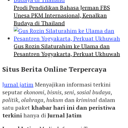
Prodi Pendidikan Bahasa Jerman FBS
Unesa PKM Internasional, Kenalkan
Budaya di Thailand
Gus Rozin Silaturahim ke Ulama dan
Pesantren Yogyakarta, Perkuat Ukhuwah
Situs Berita Online Terpercaya
Jurnal jatim
Menyajikan informasi terkini
seputar
ekonomi
,
bisnis
,
seni
,
sosial budaya
,
politik
,
olahraga
,
hukum
dan
kriminal
dalam
satu paket
khabar hari ini dan peristiwa
terkini
hanya di
Jurnal Jatim