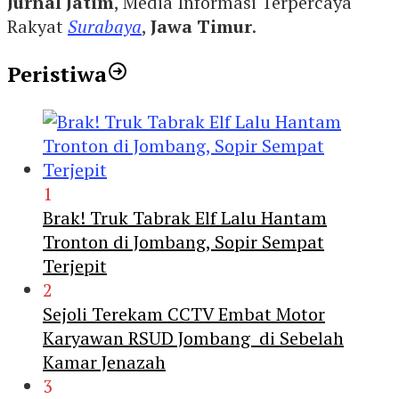
Jurnal Jatim
, Media Informasi Terpercaya
Rakyat
Surabaya
,
Jawa Timur
.
Peristiwa
1
Brak! Truk Tabrak Elf Lalu Hantam
Tronton di Jombang, Sopir Sempat
Terjepit
2
Sejoli Terekam CCTV Embat Motor
Karyawan RSUD Jombang di Sebelah
Kamar Jenazah
3