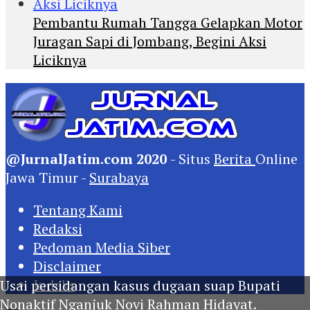
Pembantu Rumah Tangga Gelapkan Motor
Juragan Sapi di Jombang, Begini Aksi
Liciknya
@JurnalJatim.com 2020
- Situs
Berita
Online
Jawa Timur -
Surabaya
Tentang Kami
Redaksi
Pedoman Media Siber
Disclaimer
Indeks
Usai persidangan kasus dugaan suap Bupati
Nonaktif Nganjuk Novi Rahman Hidayat.