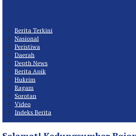
Berita Terkini
Nasional
Peristiwa
Daerah
Depth News
Berita Apik
Hukrim
Ragam
Sorotan
Video
Indeks Berita
Selamat! Kedungsumber Bojon