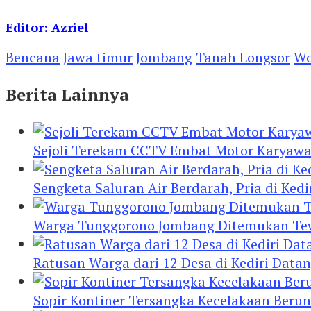
Editor: Azriel
Bencana
Jawa timur
Jombang
Tanah Longsor
Wo
Berita Lainnya
Sejoli Terekam CCTV Embat Motor Karyaw
Sengketa Saluran Air Berdarah, Pria di Ke
Warga Tunggorono Jombang Ditemukan Tewas
Ratusan Warga dari 12 Desa di Kediri Data
Sopir Kontiner Tersangka Kecelakaan Beru