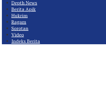
Depth News
Berita Apik
Hukrim
Ragam
Sorotan
Video
Indeks Berita