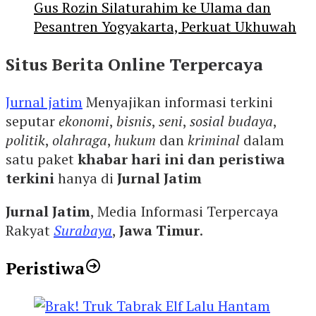
Gus Rozin Silaturahim ke Ulama dan
Pesantren Yogyakarta, Perkuat Ukhuwah
Situs Berita Online Terpercaya
Jurnal jatim
Menyajikan informasi terkini
seputar
ekonomi
,
bisnis
,
seni
,
sosial budaya
,
politik
,
olahraga
,
hukum
dan
kriminal
dalam
satu paket
khabar hari ini dan peristiwa
terkini
hanya di
Jurnal Jatim
Jurnal Jatim
, Media Informasi Terpercaya
Rakyat
Surabaya
,
Jawa Timur
.
Peristiwa