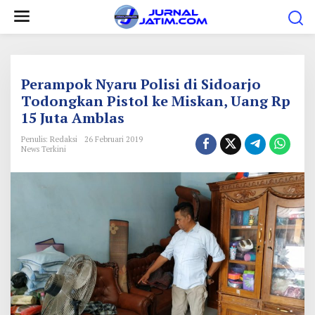
L
e
w
a
t
Perampok Nyaru Polisi di Sidoarjo
i
Todongkan Pistol ke Miskan, Uang Rp
15 Juta Amblas
k
e
Penulis: Redaksi
26 Februari 2019
News Terkini
k
o
n
t
e
n