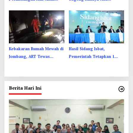
Lewat Penetapan Perwalian
Banteng Dengan Dump
Truk, 4 Orang Luka
Kebakaran Rumah Mewah di
Hasil Sidang Isbat,
Jombang, ART Tewas
Pemerintah Tetapkan 1
Diduga Menghirup Asap
Syawal 1447 Hijriah Pada
Sabtu 21 Maret 2026
Berita Hari Ini