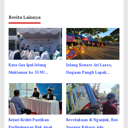
Berita Lainnya
Kata Gus Ipul Jelang
Jelang Konser Ari Lasso,
Muktamar ke 35 NU
Dugaan Pungli Lapak
Jombang: Panitia Gupuh,
UMKM di Hari Jadi Kediri
Suguh, Lungguh
Disorot
Kejari Kediri Pastikan
Kecelakaan di Nganjuk, Bus
Perlindungan Hak Anak
Sugeng Rahayu Adu