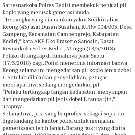
Satresnarkoba Polres Kediri membekuk penjual pil
koplo yang merusak generasi muda.
“Tersangka yang diamankan yakni Solikin alias
Keong (43) asal Dusun Susuhan, Rt/Rw 004/003, Desa
Gampeng, Kecamatan Gampengrejo, Kabupaten
Kediri,” kata AKP Eko Prasetio Sanosin, Kasat
Resnarkoba Polres Kediri, Minggu (18/3/2018).
Pelaku ditangkap di rumahnya pada
Sabtu
(17/3/2018) pagi. Polisi menerima informasi bahwa
Keong selama ini mengedarkan pil koplo jenis dobel
L. Setelah dilakukan penyelidikan, petugas
mendapatinya sedang mengedarkan pil.
“Pelaku tertangkap tangan kedapatan menyimpan
dan mengedarkan pil jenis dobel L tanpa ijin,”
ucapnya.
Selanjutnya, pria yang berprofesi sebagai sopir itu
digelandang ke kantor polisi untuk menjalani
pemeriksaan lebih lanjut. Barang bukti yang disita
diantaranya, 1028 butir pil jenis dobel L dan.1 buah