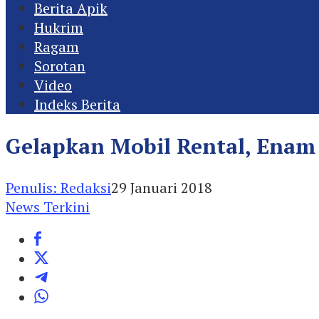
Berita Apik
Hukrim
Ragam
Sorotan
Video
Indeks Berita
Gelapkan Mobil Rental, Enam
Penulis: Redaksi
29 Januari 2018
News Terkini