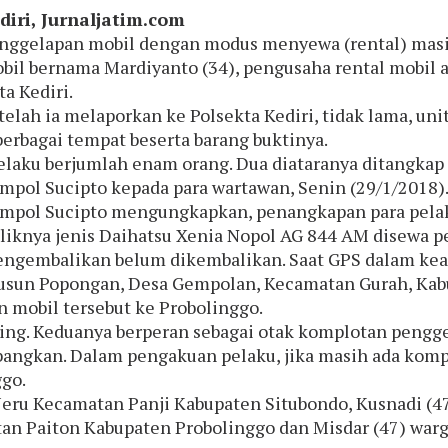
diri, Jurnaljatim.com
nggelapan mobil dengan modus menyewa (rental) masih 
bil bernama Mardiyanto (34), pengusaha rental mobil 
ta Kediri.
telah ia melaporkan ke Polsekta Kediri, tidak lama, un
berbagai tempat beserta barang buktinya.
elaku berjumlah enam orang. Dua diataranya ditangkap l
mpol Sucipto kepada para wartawan, Senin (29/1/2018)
mpol Sucipto mengungkapkan, penangkapan para pelaku
liknya jenis Daihatsu Xenia Nopol AG 844 AM disewa 
ngembalikan belum dikembalikan. Saat GPS dalam kea
usun Popongan, Desa Gempolan, Kecamatan Gurah, Kabu
mobil tersebut ke Probolinggo.
ng. Keduanya berperan sebagai otak komplotan penggel
bangkan. Dalam pengakuan pelaku, jika masih ada komp
ggo.
 Jeru Kecamatan Panji Kabupaten Situbondo, Kusnadi (
tan Paiton Kabupaten Probolinggo dan Misdar (47) war