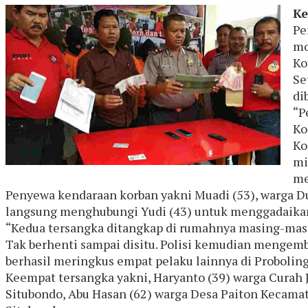
Ke
Pe
mo
Ko
Se
di
“P
Ko
Ko
mi
me
Penyewa kendaraan korban yakni Muadi (53), warga D
langsung menghubungi Yudi (43) untuk menggadaikan 
“Kedua tersangka ditangkap di rumahnya masing-masi
Tak berhenti sampai disitu. Polisi kemudian mengem
berhasil meringkus empat pelaku lainnya di Probolin
Keempat tersangka yakni, Haryanto (39) warga Curah
Situbondo, Abu Hasan (62) warga Desa Paiton Kecama