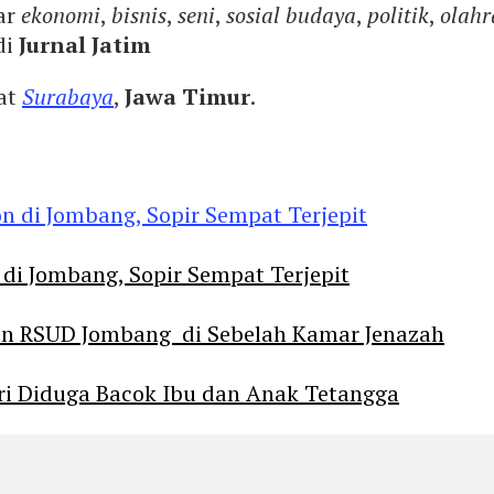
ar
ekonomi
,
bisnis
,
seni
,
sosial budaya
,
politik
,
olahr
di
Jurnal Jatim
yat
Surabaya
,
Jawa Timur
.
 di Jombang, Sopir Sempat Terjepit
an RSUD Jombang di Sebelah Kamar Jenazah
diri Diduga Bacok Ibu dan Anak Tetangga