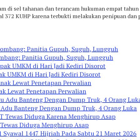
am di sel tahanan dan terancam hukuman empat tahun 
al 372 KUHP karena terbukti melakukan penipuan dan pe
ombang: Panitia Gupuh, Suguh, Lungguh
ak UMKM di Hari Jadi Kediri Disorot
nak Lewat Penetapan Perwalian
u Adu Banteng Dengan Dump Truk, 4 Orang Luka
Tewas Diduga Menghirup Asap