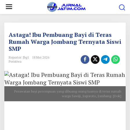
L
e
w
a
t
Astaga! Ibu Pembuang Bayi di Teras
i
Rumah Warga Jombang Ternyata Siswi
SMP
k
e
Reporter: Jbg1
18 Mei 2026
Peristiwa
k
o
n
t
Perawatan bayi perempuan yang dibuang orang tuanya di teras rumah
e
warga Sawiji, Jogoroto, Jombang. [Dok]
n