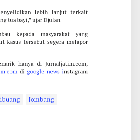
yelidikan lebih lanjut terkait
g tua bayi,” ujar Djulan.
mbau kepada masyarakat yang
it kasus tersebut segera melapor
narik hanya di Jurnaljatim.com,
tim.com
di
google news i
nstagram
m
Dibuang
Jombang