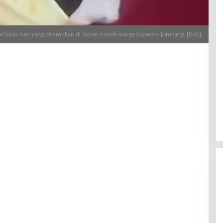
 pada bayi yang ditemukan di depan rumah warga Jogoroto Jombang. [Dok]