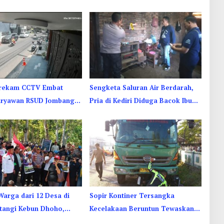
erekam CCTV Embat
Sengketa Saluran Air Berdarah,
aryawan RSUD Jombang
Pria di Kediri Diduga Bacok Ibu
ah Kamar Jenazah
dan Anak Tetangga
Warga dari 12 Desa di
Sopir Kontiner Tersangka
atangi Kebun Dhoho,
Kecelakaan Beruntun Tewaskan 2
tatus HGU
Orang dan 6 Luka di Jombang