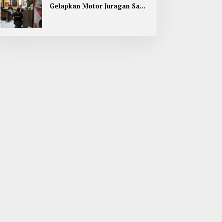
Gelapkan Motor Juragan Sapi
di Jombang, Begini Aksi
Liciknya