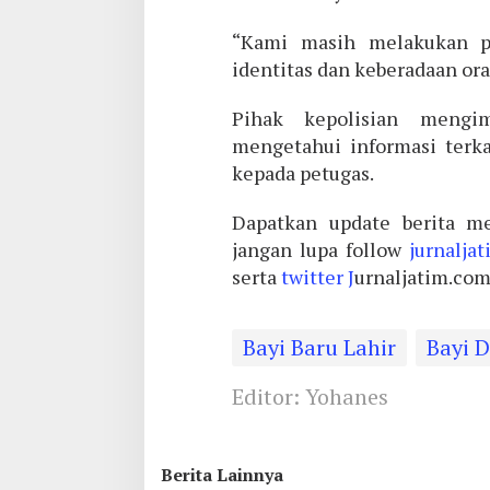
“Kami masih melakukan pen
identitas dan keberadaan oran
Pihak kepolisian mengi
mengetahui informasi terka
kepada petugas.
Dapatkan update berita me
jangan lupa follow
jurnalja
serta
twitter J
urnaljatim.co
Bayi Baru Lahir
Bayi 
Editor: Yohanes
Berita Lainnya