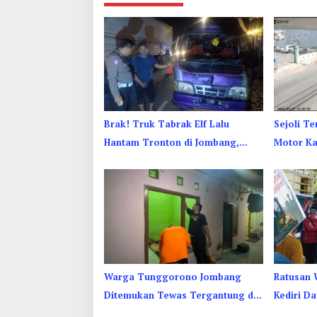
Brak! Truk Tabrak Elf Lalu
Sejoli T
Hantam Tronton di Jombang,
Motor K
Sopir Sempat Terjepit
di Sebel
Warga Tunggorono Jombang
Ratusan 
Ditemukan Tewas Tergantung di
Kediri D
Kamar Kos, Begini Kata Polisi
Tuntut S