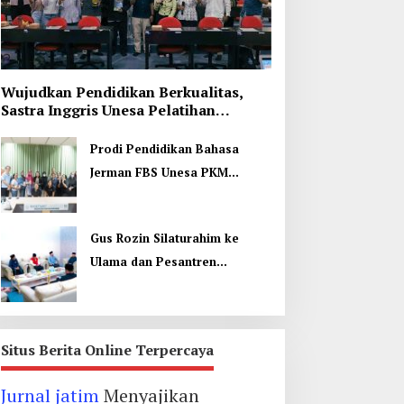
Wujudkan Pendidikan Berkualitas,
Sastra Inggris Unesa Pelatihan
Komunikasi Interkultural
Prodi Pendidikan Bahasa
Jerman FBS Unesa PKM
Internasional, Kenalkan
Budaya di Thailand
Gus Rozin Silaturahim ke
Ulama dan Pesantren
Yogyakarta, Perkuat Ukhuwah
Situs Berita Online Terpercaya
Jurnal jatim
Menyajikan