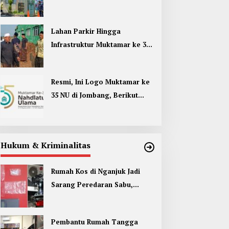
Umum di Muktamar ke 35 NU
Jombang
Lahan Parkir Hingga
Infrastruktur Muktamar ke 35
NU di Jombang Hampir
Rampung
Resmi, Ini Logo Muktamar ke
35 NU di Jombang, Berikut
Filosofinya
Hukum & Kriminalitas
Rumah Kos di Nganjuk Jadi
Sarang Peredaran Sabu,
Pemuda Jombang Dan Kediri
Ditangkap
Pembantu Rumah Tangga