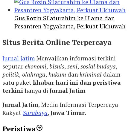
Gus Rozin Silaturahim ke Ulama dan
Pesantren Yogyakarta, Perkuat Ukhuwah
Situs Berita Online Terpercaya
Jurnal jatim
Menyajikan informasi terkini
seputar
ekonomi
,
bisnis
,
seni
,
sosial budaya
,
politik
,
olahraga
,
hukum
dan
kriminal
dalam
satu paket
khabar hari ini dan peristiwa
terkini
hanya di
Jurnal Jatim
Jurnal Jatim
, Media Informasi Terpercaya
Rakyat
Surabaya
,
Jawa Timur
.
Peristiwa