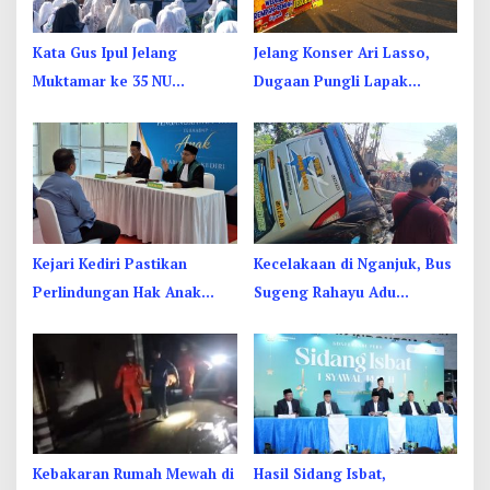
Kata Gus Ipul Jelang
Jelang Konser Ari Lasso,
Muktamar ke 35 NU
Dugaan Pungli Lapak
Jombang: Panitia Gupuh,
UMKM di Hari Jadi Kediri
Suguh, Lungguh
Disorot
Kejari Kediri Pastikan
Kecelakaan di Nganjuk, Bus
Perlindungan Hak Anak
Sugeng Rahayu Adu
Lewat Penetapan Perwalian
Banteng Dengan Dump
Truk, 4 Orang Luka
Kebakaran Rumah Mewah di
Hasil Sidang Isbat,