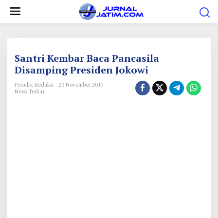
L
e
w
a
t
Santri Kembar Baca Pancasila
i
Disamping Presiden Jokowi
k
Penulis: Redaksi
23 November 2017
e
News Terkini
k
o
n
t
e
n