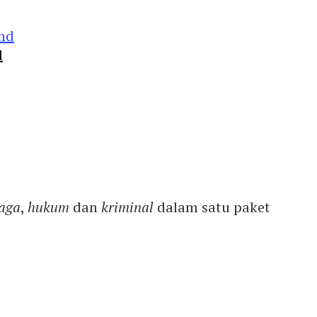
d
aga
,
hukum
dan
kriminal
dalam satu paket