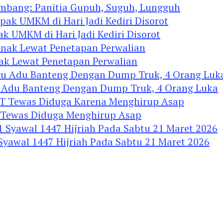
ombang: Panitia Gupuh, Suguh, Lungguh
ak UMKM di Hari Jadi Kediri Disorot
nak Lewat Penetapan Perwalian
u Adu Banteng Dengan Dump Truk, 4 Orang Luka
Tewas Diduga Menghirup Asap
 Syawal 1447 Hijriah Pada Sabtu 21 Maret 2026