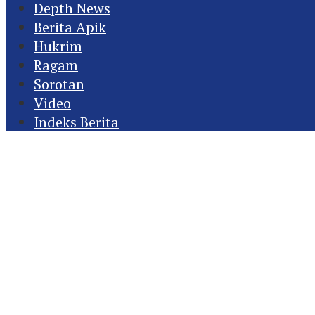
Depth News
Berita Apik
Hukrim
Ragam
Sorotan
Video
Indeks Berita