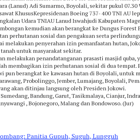
ara (Lanud) Adi Sumarmo, Boyolali, sekitar pukul 07.
sawat KhususKepresidenan Boeing 737- 400 TNI AU lepas
ngkalan Udara TNIAU Lanud Iswahjudi Kabupaten Mage
mbongan kemudian akan berangkat ke Dungus Forest 
tan perhutanan sosial dan pengakuan serta perlindun
ai melakukan penyerahan izin pemanfaatan hutan, Joko
 tanah untuk masyarakat sekitar.
an melakukan penandatanganan prasasti masjid quba, 
 membagikan izin perhutanan sosial di dua tempat. Pe
i pun berangkat ke kawasan hutan di Boyolali, untuk m
Karawang, Probolinggo, Jember, Lumajang, Boyolali, P
ang akan ditinjau langsung oleh Presiden Jokowi.
edang, Bandung, Garut, Tasikmalaya, Cianjur, Indrama
Banyuwangi , Bojonegoro, Malang dan Bondowoso. (Jur)