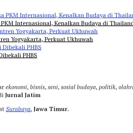
 PKM Internasional, Kenalkan Budaya di Thailan
tren Yogyakarta, Perkuat Ukhuwah
 Dibekali PHBS
ar
ekonomi
,
bisnis
,
seni
,
sosial budaya
,
politik
,
olahr
di
Jurnal Jatim
yat
Surabaya
,
Jawa Timur
.