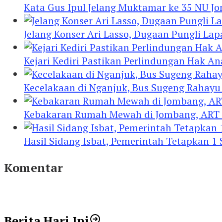
Kata Gus Ipul Jelang Muktamar ke 35 NU J
Jelang Konser Ari Lasso, Dugaan Pungli Lap
Kejari Kediri Pastikan Perlindungan Hak A
Kecelakaan di Nganjuk, Bus Sugeng Rahay
Kebakaran Rumah Mewah di Jombang, ART 
Hasil Sidang Isbat, Pemerintah Tetapkan 1
Komentar
Berita Hari Ini