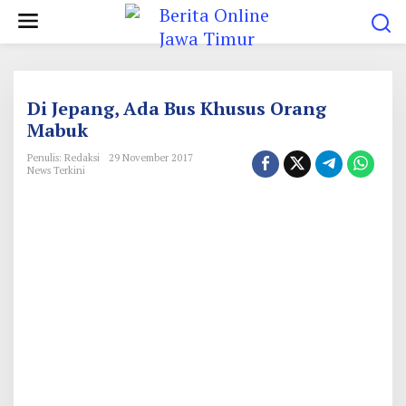
L
e
w
a
t
Di Jepang, Ada Bus Khusus Orang
i
Mabuk
k
Penulis: Redaksi
29 November 2017
e
News Terkini
k
o
n
t
e
n