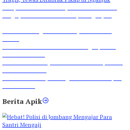
Pesepeda Pancal dan Pejalan Kaki Bernasib
Tragis, Tewas Ditabrak Pikap di Nganjuk
Inilah Lirik Lagu ‘Ibuku’ Karya AKP Moch
Mukid
Video Rilis Polsek Kediri Kota Ungkap 5747
Butil Pil Dobel L
Video Gelora Penyambutan AHY di Rapimnas
Partai Demokrat
Viral Video Adu Jotos Tiga Wanita Di Simpang
Lima Gumul
Berita Apik