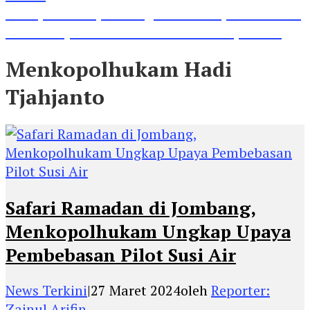
Lihat, Guru di Jombang Itu Menunjukkan Hasil
Prestasinya di Kancah Internasional, Keren!
Menkopolhukam Hadi
Tjahjanto
Safari Ramadan di Jombang,
Menkopolhukam Ungkap Upaya
Pembebasan Pilot Susi Air
News Terkini
|
27 Maret 2024
oleh
Reporter:
Zainul Arifin