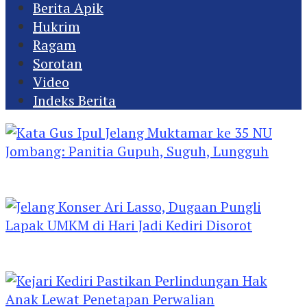
Berita Apik
Hukrim
Ragam
Sorotan
Video
Indeks Berita
Kata Gus Ipul Jelang Muktamar ke 35 NU
Jombang: Panitia Gupuh, Suguh, Lungguh
Jelang Konser Ari Lasso, Dugaan Pungli Lapak
UMKM di Hari Jadi Kediri Disorot