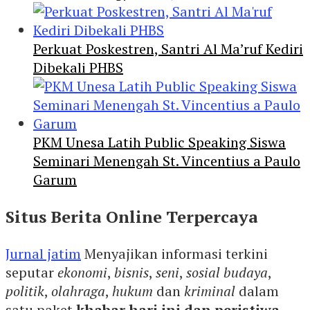
Perkuat Poskestren, Santri Al Ma’ruf Kediri
Dibekali PHBS
PKM Unesa Latih Public Speaking Siswa
Seminari Menengah St. Vincentius a Paulo
Garum
Situs Berita Online Terpercaya
Jurnal jatim
Menyajikan informasi terkini
seputar
ekonomi
,
bisnis
,
seni
,
sosial budaya
,
politik
,
olahraga
,
hukum
dan
kriminal
dalam
satu paket
khabar hari ini dan peristiwa